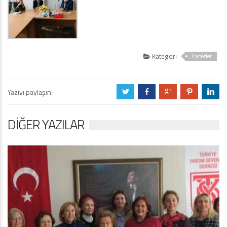
Kategori
Haberler
Yazıyı paylaşın:
a
b
c
d
j
DIĞER YAZILAR