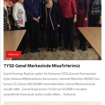
Haberler
TYSD Genel Merkezinde Misafirlerimiz
Genel Kurmay Başkan eşleri Sn.Kamuran ÖZEL,Kuvvet Komutanları
Eşleri,Ankara Milletvekilimiz,Kurucumuz rahmetli Mevhibe İNÖNÜ’nün
torunu Sn.Gülsün BILGEHAN hanımefendileri Genel Merkezimizde
misafir ettik…Genel Başkanımız Sn.Birsen ELDEM’e nezaket
ziyaretinde bulunarak bizleri mutlu ettiler… Kamuran