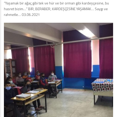
“Yaşamak bir ağaç gibi tek ve hür ve bir orman gibi kardeşçesine, bu
hasret bizim…” BİR, BERABER, KARDEŞÇESİNE YAŞAMAK… Saygı ve
rahmetle… 03.06.2021