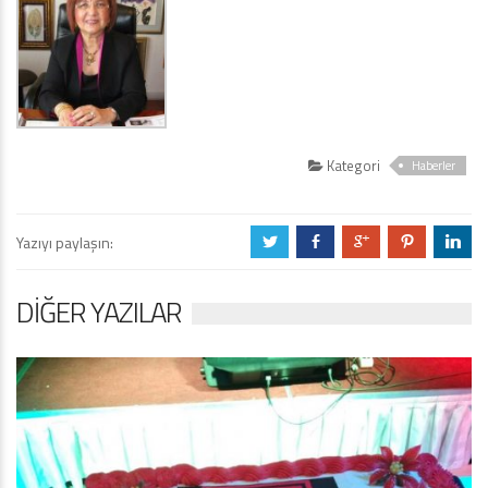
Kategori
Haberler
Yazıyı paylaşın:
a
b
c
d
j
DIĞER YAZILAR