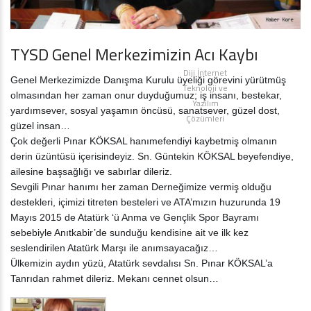
TYSD Genel Merkezimizin Acı Kaybı
Diji İnternet
Genel Merkezimizde Danışma Kurulu üyeliği görevini yürütmüş
Teknoloji ve
olmasından her zaman onur duyduğumuz; iş insanı, bestekar,
Yazılım
yardımsever, sosyal yaşamın öncüsü, sanatsever, güzel dost,
Çözümleri
güzel insan…
Çok değerli Pınar KÖKSAL hanımefendiyi kaybetmiş olmanın
derin üzüntüsü içerisindeyiz. Sn. Güntekin KÖKSAL beyefendiye,
ailesine başsağlığı ve sabırlar dileriz.
Sevgili Pınar hanımı her zaman Derneğimize vermiş olduğu
destekleri, içimizi titreten besteleri ve ATA’mızın huzurunda 19
Mayıs 2015 de Atatürk ‘ü Anma ve Gençlik Spor Bayramı
sebebiyle Anıtkabir’de sunduğu kendisine ait ve ilk kez
seslendirilen Atatürk Marşı ile anımsayacağız…
Ülkemizin aydın yüzü, Atatürk sevdalısı Sn. Pınar KÖKSAL’a
Tanrıdan rahmet dileriz. Mekanı cennet olsun…