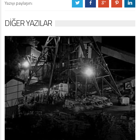
Yazıyı paylaşın:
a
b
c
d
j
DIĞER YAZILAR