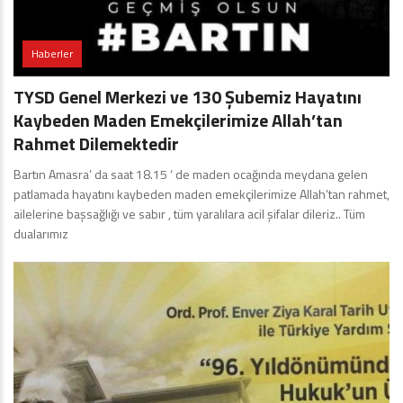
Haberler
TYSD Genel Merkezi ve 130 Şubemiz Hayatını
Kaybeden Maden Emekçilerimize Allah’tan
Rahmet Dilemektedir
Bartın Amasra’ da saat 18.15 ‘ de maden ocağında meydana gelen
patlamada hayatını kaybeden maden emekçilerimize Allah’tan rahmet,
ailelerine başsağlığı ve sabır , tüm yaralılara acil şifalar dileriz.. Tüm
dualarımız