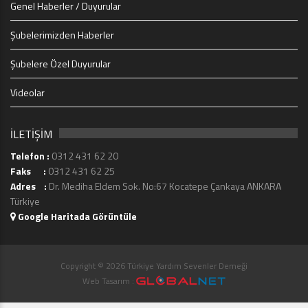
Genel Haberler / Duyurular
Şubelerimizden Haberler
Şubelere Özel Duyurular
Videolar
İLETİŞİM
Telefon :
0312 431 62 20
Faks :
0312 431 62 25
Adres :
Dr. Mediha Eldem Sok. No:67 Kocatepe Çankaya ANKARA
Türkiye
Google Haritada Görüntüle
Copyright © 2026 Türkiye Yardım Sevenler Derneği
Web Tasarım :