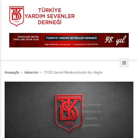
Anasayfa
Haberler
TYSD Genel Merkezimizin Acı Kaybı
Diji İnternet
Teknoloji ve
Yazılım
Çözümleri