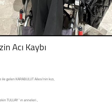
in Acı Kaybı
ile gelen KARABULUT Ailesi’nin kızı,
in TULUAY ‘ ın anneleri ,