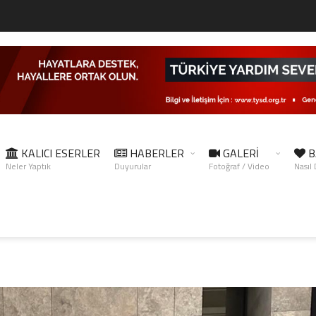
KALICI ESERLER
HABERLER
GALERİ
B
Neler Yaptık
Duyurular
Fotoğraf / Video
Nasıl