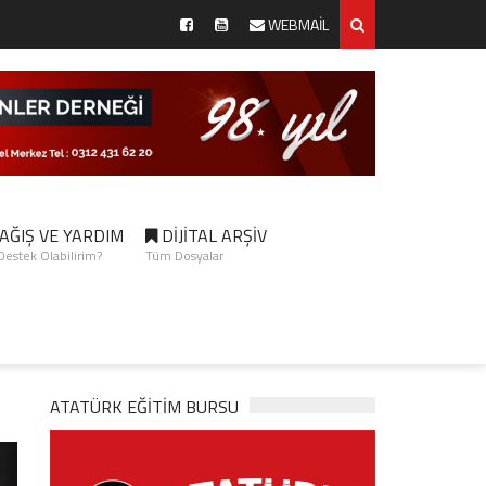
WEBMAİL
AĞIŞ VE YARDIM
DİJİTAL ARŞİV
 Destek Olabilirim?
Tüm Dosyalar
ATATÜRK EĞITIM BURSU