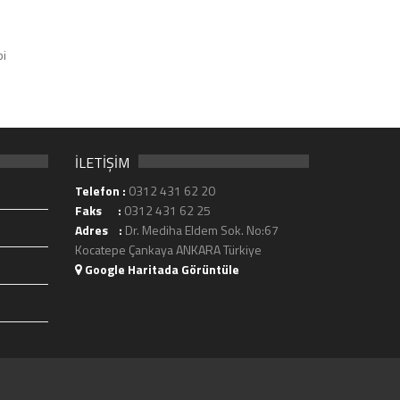
bi
İLETİŞİM
Telefon :
0312 431 62 20
Faks :
0312 431 62 25
Adres :
Dr. Mediha Eldem Sok. No:67
Kocatepe Çankaya ANKARA Türkiye
Google Haritada Görüntüle