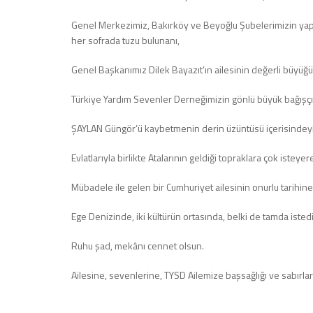
Genel Merkezimiz, Bakırköy ve Beyoğlu Şubelerimizin yaptı
her sofrada tuzu bulunanı,
Genel Başkanımız Dilek Bayazıt’ın ailesinin değerli büyüğü
Türkiye Yardım Sevenler Derneğimizin gönlü büyük bağışçı
ŞAYLAN Güngör’ü kaybetmenin derin üzüntüsü içerisindeyi
Evlatlarıyla birlikte Atalarının geldiği topraklara çok istey
Mübadele ile gelen bir Cumhuriyet ailesinin onurlu tarihine
Ege Denizinde, iki kültürün ortasında, belki de tamda istediğ
Ruhu şad, mekânı cennet olsun.
Ailesine, sevenlerine, TYSD Ailemize başsağlığı ve sabırlar