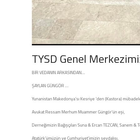
TYSD Genel Merkezimiz
BİR VEDANIN ARKASINDAN…
ŞAYLAN GÜNGÖR …
Yunanistan Makedonya’sı Kesriye ‘den (Kastora) mübadele 
Avukat Ressam Merhum Muammer Güngör’ün eşi,
Derneğimizin Bağışçıları Suna & Ercan TEZCAN, Sanem & Tek
Atatürk’ümüzün ve Cumhuriyet’imizin sevdalısı,