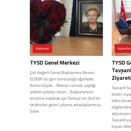
Haberler
Haberler
TYSD Genel Merkezi
TYSD G
Tavşanl
Çok değerli Genel Başkanımız Birsen
Ziyaret
ELDEM’i bu gün sonsuzluğa uğurladık.
Acımız büyük… Mekanı cennet, yaptığı
Tavşanlı Ş
iyilikler yoldaşı olsun… Başkanımızın
bizleri ziy
törenine katılmak için Türkiye’nin dört bir
biten binam
tarafından gelen çalışma arkadaşlarımıza,
bilgilendir
Şube
alışverişi
Tavşanlı’ya
başarı dile