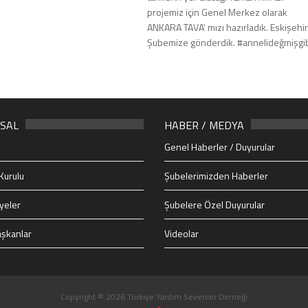
projemiz için Genel Merkez olarak
ANKARA TAVA’ mızı hazırladık. Eskişehir
Şubemize gönderdik. #annelideğmişgi
SAL
HABER / MEDYA
Genel Haberler / Duyurular
Kurulu
Şubelerimizden Haberler
yeler
Şubelere Özel Duyurular
şkanlar
Videolar
Copyright © 2026 Türkiye Yardım Sevenler Derneği