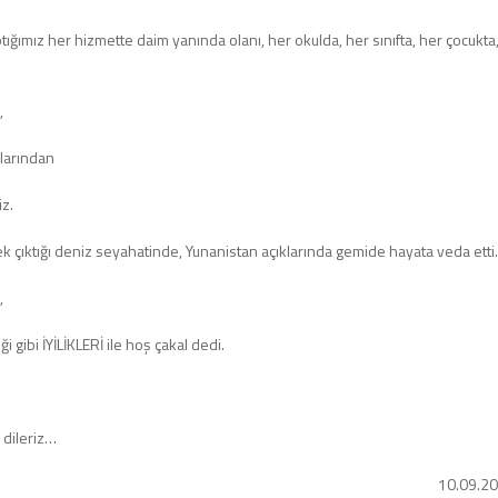
ğımız her hizmette daim yanında olanı, her okulda, her sınıfta, her çocukta
,
larından
z.
erek çıktığı deniz seyahatinde, Yunanistan açıklarında gemide hayata veda etti.
,
i gibi İYİLİKLERİ ile hoş çakal dedi.
 dileriz…
10.09.2