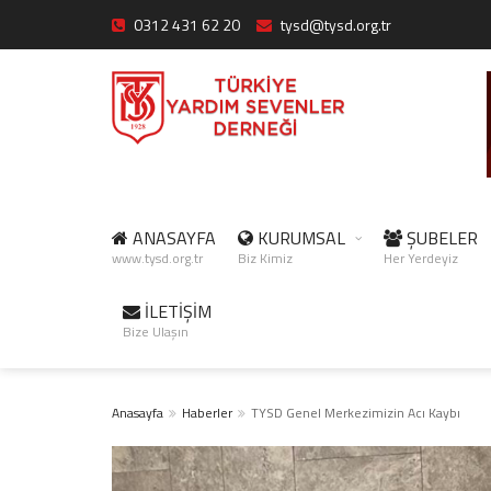
0312 431 62 20
tysd@tysd.org.tr
ANASAYFA
KURUMSAL
ŞUBELER
www.tysd.org.tr
Biz Kimiz
Her Yerdeyiz
İLETİŞİM
Bize Ulaşın
Anasayfa
Haberler
TYSD Genel Merkezimizin Acı Kaybı