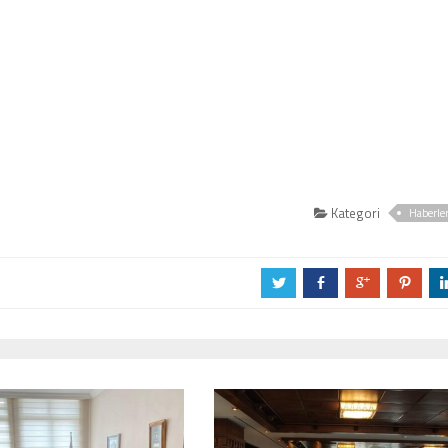
Kategori
Haberle
a
b
c
d