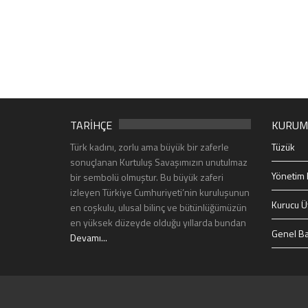
TARİHÇE
KURUM
Türk kadını, zorlu ama büyük bir zaferle
Tüzük
sonuçlanan Kurtuluş Savaşımızın unutulmaz
Yönetim 
bir sembolü olmuştur. Bu büyük zaferi
izleyen Türkiye Cumhuriyeti’nin kuruluşunun
Kurucu Ü
en coşkulu, ulusal bilinç ve bütünlüğümüzün
en yüksek düzeyde olduğu yıllarda bundan
Genel Ba
Devamı...