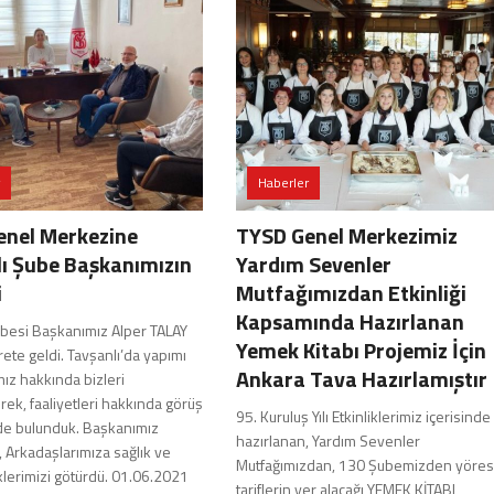
Haberler
enel Merkezine
TYSD Genel Merkezimiz
ı Şube Başkanımızın
Yardım Sevenler
i
Mutfağımızdan Etkinliği
Kapsamında Hazırlanan
ubesi Başkanımız Alper TALAY
Yemek Kitabı Projemiz İçin
arete geldi. Tavşanlı’da yapımı
Ankara Tava Hazırlamıştır
ız hakkında bizleri
erek, faaliyetleri hakkında görüş
95. Kuruluş Yılı Etkinliklerimiz içerisinde
nde bulunduk. Başkanımız
hazırlanan, Yardım Sevenler
, Arkadaşlarımıza sağlık ve
Mutfağımızdan, 130 Şubemizden yöres
klerimizi götürdü. 01.06.2021
tariflerin yer alacağı YEMEK KİTABI