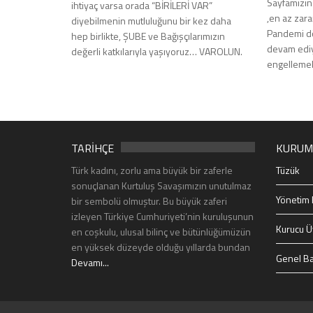
Sayfamızın 
ihtiyaç varsa orada “BİRİLERİ VAR”
,en az zara
diyebilmenin mutluluğunu bir kez daha
Pandemi dö
hep birlikte, ŞUBE ve Bağışçılarımızın
devam ediy
değerli katkılarıyla yaşıyoruz… VAROLUN.
engellemek
TARİHÇE
KURUM
Türk kadını, zorlu ama büyük bir zaferle
Tüzük
sonuçlanan Kurtuluş Savaşımızın unutulmaz
Yönetim 
bir sembolü olmuştur. Bu büyük zaferi
izleyen Türkiye Cumhuriyeti’nin kuruluşunun
Kurucu Ü
en coşkulu, ulusal bilinç ve bütünlüğümüzün
en yüksek düzeyde olduğu yıllarda bundan
Genel Ba
Devamı...