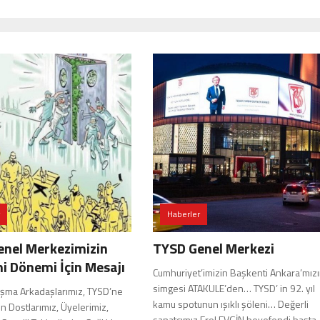
Haberler
enel Merkezimizin
TYSD Genel Merkezi
 Dönemi İçin Mesajı
Cumhuriyet’imizin Başkenti Ankara’mız
simgesi ATAKULE’den… TYSD’ in 92. yıl
lışma Arkadaşlarımız, TYSD’ne
kamu spotunun ışıklı şöleni… Değerli
n Dostlarımız, Üyelerimiz,
sanatçımız Erol EVGİN beyefendi başta