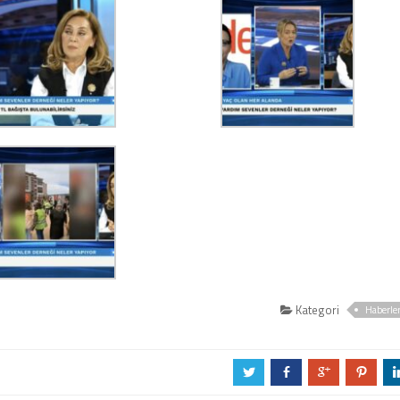
Kategori
Haberle
a
b
c
d