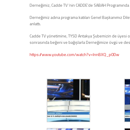
Derneğimiz, Cadde TV ‘nin CADDE’de SABAH Programında
Derneğimiz adına programa katılan Genel Başkanımız Dilek 
anlattı.
Cadde TV yönetimine, TYSD Antakya Şubemizin de üyesi o
sonrasında beğeni ve bağışlarla Derneğimize övgü ve des
https://www.youtube.com/watch?v=lnnBXQ_p0Dw