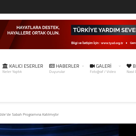
KALICI ESERLER
HABERLER
GALERİ
B
Neler Yaptık
Duyurular
Fotoğraf / Video
Nasıl
de’de Sabah Programına Katılmıştır