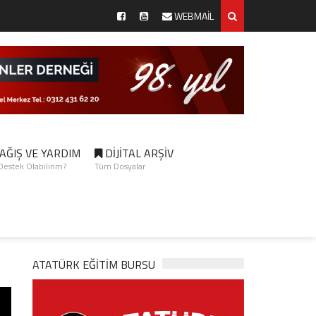
WEBMAİL
AĞIŞ VE YARDIM
DİJİTAL ARŞİV
 Destek Olabilirim?
Tüm Dosyalar
ATATÜRK EĞITIM BURSU