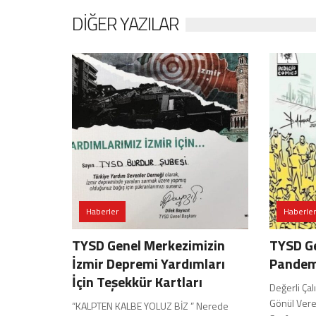
DIĞER YAZILAR
Haberler
Haberler
TYSD Genel Merkezimizin
TYSD G
İzmir Depremi Yardımları
Pandemi
İçin Teşekkür Kartları
Değerli Ça
Gönül Vere
“KALPTEN KALBE YOLUZ BİZ ” Nerede