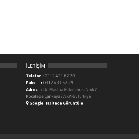
İLETİŞİM
Telefon :
0312 431 62 20
Faks :
0312 431 62 25
Adres :
Dr. Mediha Eldem Sok. No:67
Kocatepe Çankaya ANKARA Türkiye
Google Haritada Görüntüle