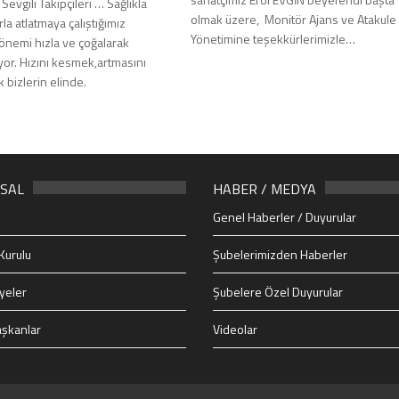
Sevgili Takipçileri … Sağlıkla
olmak üzere, Monitör Ajans ve Atakule
rla atlatmaya çalıştığımız
Yönetimine teşekkürlerimizle…
nemi hızla ve çoğalarak
or. Hızını kesmek,artmasını
 bizlerin elinde.
SAL
HABER / MEDYA
Genel Haberler / Duyurular
Kurulu
Şubelerimizden Haberler
yeler
Şubelere Özel Duyurular
şkanlar
Videolar