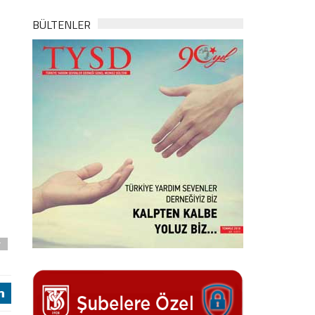
BÜLTENLER
r
j