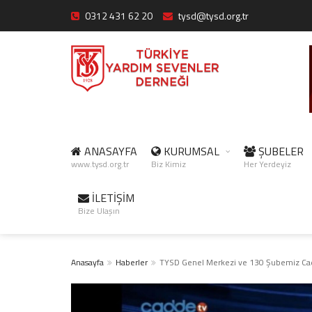
0312 431 62 20
tysd@tysd.org.tr
ANASAYFA
KURUMSAL
ŞUBELER
www.tysd.org.tr
Biz Kimiz
Her Yerdeyiz
İLETİŞİM
Bize Ulaşın
Anasayfa
Haberler
TYSD Genel Merkezi ve 130 Şubemiz Cad