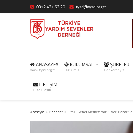
0312 431 62 20
tysd@tysd.org.tr
ANASAYFA
KURUMSAL
ŞUBELER
www.tysd.org.tr
Biz Kimiz
Her Yerdeyiz
İLETİŞİM
Bize Ulaşın
Anasayfa
Haberler
TYSD Genel Merkezimiz Sizleri Bahar Se