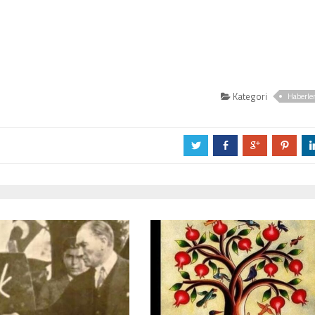
Kategori
Haberle
a
b
c
d