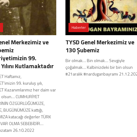
Haberler
nel Merkezimiz ve
TYSD Genel Merkezimiz ve
bemiz
130 Şubemiz
yetimizin 99.
Bir olmak… Bin olmak… Sevgiyle
 Yılını Kutlamaktadır
çoğalmak… Kalbinizdeki bir bin olsun
#21aralık #narduganbayramı 21.12.20
T Haftamız,
imizin 99. kuruluş yılı,
 Kazanımlarımız her daim var
lu olsun… CUMHURİYET
RİNİN ÖZGÜRLÜĞÜMÜZE,
 BUGÜNÜMÜZE kattığı,
IZA katacağı değerler TÜRK
N VAR OLMA SEBEBİDİR…
ızatam 26.10.2022