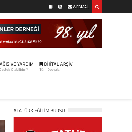
WEBMAİL
AĞIŞ VE YARDIM
DİJİTAL ARŞİV
 Destek Olabilirim?
Tüm Dosyalar
ATATÜRK EĞITIM BURSU