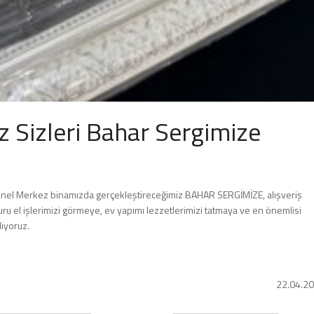
 Sizleri Bahar Sergimize
nel Merkez binamızda gerçekleştireceğimiz BAHAR SERGİMİZE, alışveriş
 el işlerimizi görmeye, ev yapımı lezzetlerimizi tatmaya ve en önemlisi
iyoruz.
22.04.2