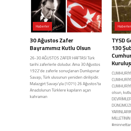
Haberler
Haberler
30 Ağustos Zafer
TYSD Ge
Bayramımız Kutlu Olsun
130 Şu
Cumhuri
26-30 AĞUSTOS ZAFER HAFTASI Türk
Kuruluş
tarihi zaferlerle doludur. Ama 30 Ağustos
1922’de zaferle sonuçlanan Dumlupınar
CUMHURİYE
Savaşı, Türk ulusunun yeniden dirilişidir.
CUMHURİYET’
Malazgirt Savaşı’yla (1071) 26 Ağustos’ta
CUMHURİYET
Anadolunun Türklere kapıların açan
olsun, kut
kahraman
DEVRİMLE
DÜNÜMÜZE,
YARINLARIM
MİLLETİNİ
#minnettar