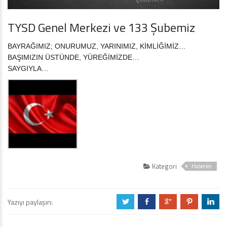
TYSD Genel Merkezi ve 133 Şubemiz
BAYRAĞIMIZ; ONURUMUZ, YARINIMIZ, KİMLİĞİMİZ…
BAŞIMIZIN ÜSTÜNDE, YÜREĞİMİZDE…
SAYGIYLA…
Kategori
Haberler
Yazıyı paylaşın:
a
b
c
d
j