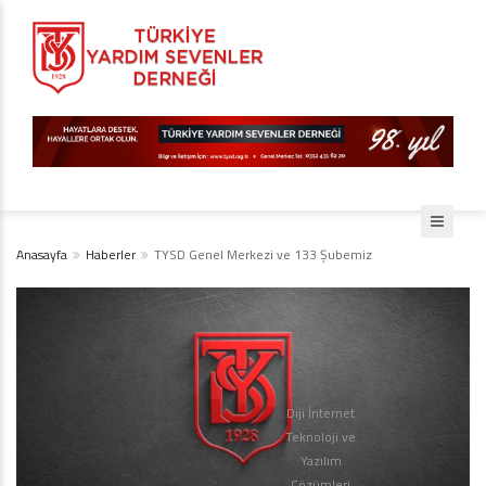
Anasayfa
Haberler
TYSD Genel Merkezi ve 133 Şubemiz
Diji İnternet
Teknoloji ve
Yazılım
Çözümleri