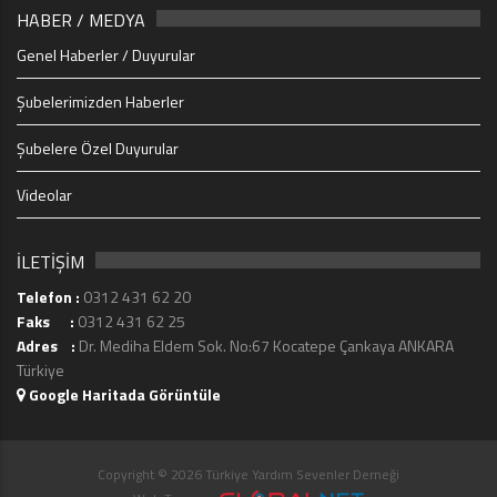
HABER / MEDYA
Genel Haberler / Duyurular
Şubelerimizden Haberler
Şubelere Özel Duyurular
Videolar
İLETİŞİM
Telefon :
0312 431 62 20
Faks :
0312 431 62 25
Adres :
Dr. Mediha Eldem Sok. No:67 Kocatepe Çankaya ANKARA
Türkiye
Google Haritada Görüntüle
Copyright © 2026 Türkiye Yardım Sevenler Derneği