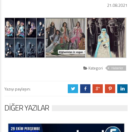
21.08.2021
Kategori
Haberler
Yazıyı paylaşın:
a
b
c
d
j
DIĞER YAZILAR