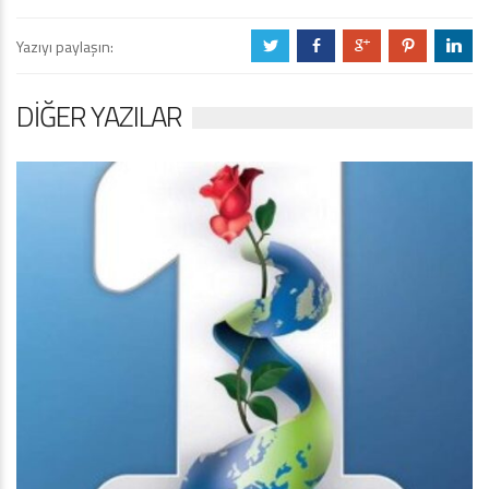
Yazıyı paylaşın:
a
b
c
d
j
DIĞER YAZILAR