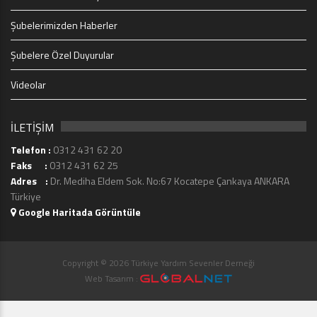
Şubelerimizden Haberler
Şubelere Özel Duyurular
Videolar
İLETİŞİM
Telefon :
0312 431 62 20
Faks :
0312 431 62 25
Adres :
Dr. Mediha Eldem Sok. No:67 Kocatepe Çankaya ANKARA
Türkiye
Google Haritada Görüntüle
Copyright © 2026 Türkiye Yardım Sevenler Derneği
Web Tasarım :