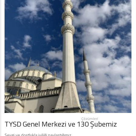
Diji İnternet
Teknoloji ve
Yazılım
Çözümleri
TYSD Genel Merkezi ve 130 Şubemiz
Sevgi ve dostlukla iyiliği paylaştığımız,