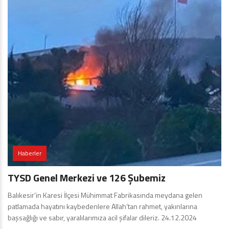
Haberler
TYSD Genel Merkezi ve 126 Şubemiz
Balıkesir’in Karesi İlçesi Mühimmat Fabrikasında meydana gelen
patlamada hayatını kaybedenlere Allah’tan rahmet, yakınlarına
başsağlığı ve sabır, yaralılarımıza acil şifalar dileriz. 24.12.2024