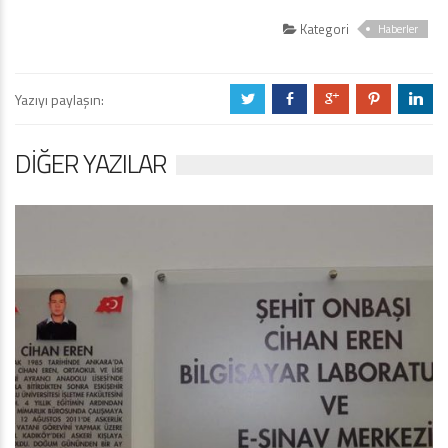
Kategori
Haberler
Yazıyı paylaşın:
a
b
c
d
j
DIĞER YAZILAR