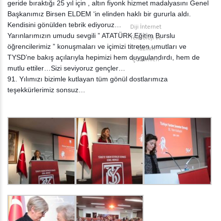
geride bıraktığı 25 yıl için , altın fiyonk hizmet madalyasını Genel
Başkanımız Birsen ELDEM ‘in elinden haklı bir gururla aldı.
Kendisini gönülden tebrik ediyoruz…
Diji İnternet
Yarınlarımızın umudu sevgili ” ATATÜRK Eğitim Burslu
Teknoloji ve
öğrencilerimiz ” konuşmaları ve içimizi titreten umutları ve
Yazılım
TYSD’ne bakış açılarıyla hepimizi hem duygulandırdı, hem de
Çözümleri
mutlu ettiler…Sizi seviyoruz gençler…
91. Yılımızı bizimle kutlayan tüm gönül dostlarımıza
teşekkürlerimiz sonsuz…