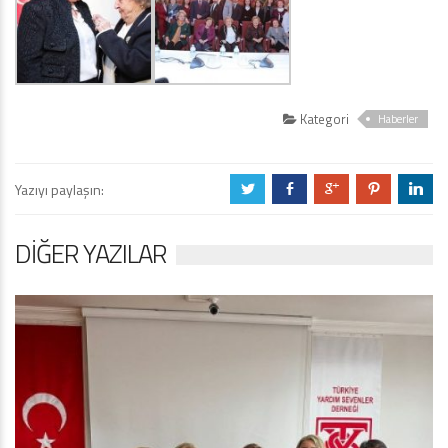
Kategori
Haberler
Yazıyı paylaşın:
a
b
c
d
j
DIĞER YAZILAR