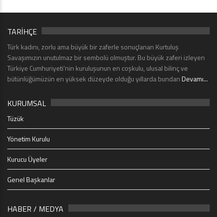
TARİHÇE
Türk kadını, zorlu ama büyük bir zaferle sonuçlanan Kurtuluş
Savaşımızın unutulmaz bir sembolü olmuştur. Bu büyük zaferi izleyen
Türkiye Cumhuriyeti’nin kuruluşunun en coşkulu, ulusal bilinç ve
bütünlüğümüzün en yüksek düzeyde olduğu yıllarda bundan
Devamı...
KURUMSAL
Tüzük
Yönetim Kurulu
Kurucu Üyeler
Genel Başkanlar
HABER / MEDYA