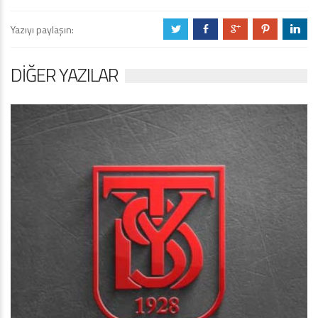
Yazıyı paylaşın:
a
b
c
d
j
DIĞER YAZILAR