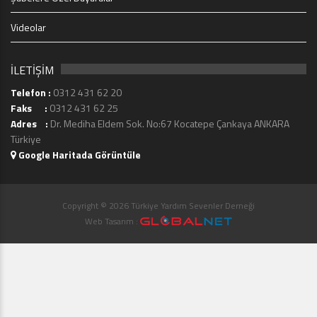
Videolar
İLETİŞİM
Telefon :
0312 431 62 20
Faks :
0312 431 62 25
Adres :
Dr. Mediha Eldem Sok. No:67 Kocatepe Çankaya ANKARA
Türkiye
Google Haritada Görüntüle
Copyright © 2026 Türkiye Yardım Sevenler Derneği
Web Tasarım :