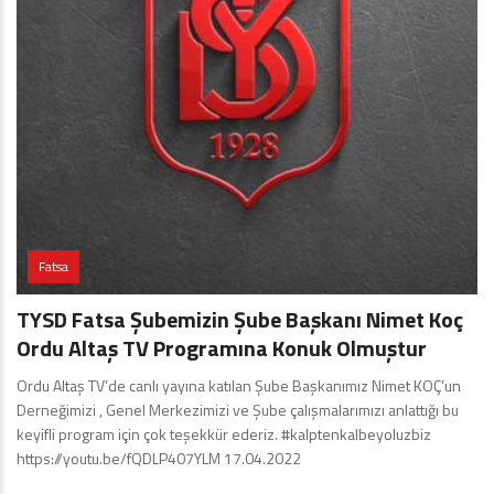
Fatsa
TYSD Fatsa Şubemizin Şube Başkanı Nimet Koç
Ordu Altaş TV Programına Konuk Olmuştur
Ordu Altaş TV’de canlı yayına katılan Şube Başkanımız Nimet KOÇ’un
Derneğimizi , Genel Merkezimizi ve Şube çalışmalarımızı anlattığı bu
keyifli program için çok teşekkür ederiz. #kalptenkalbeyoluzbiz
https://youtu.be/fQDLP407YLM 17.04.2022