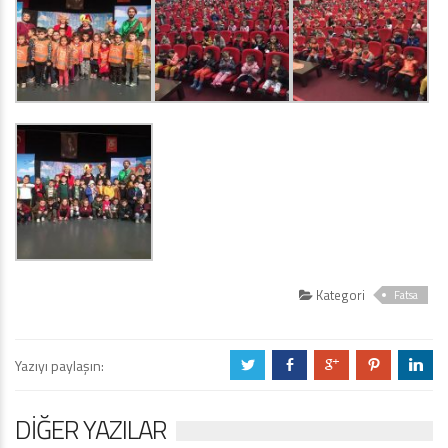
Kategori
Fatsa
Yazıyı paylaşın:
a
b
c
d
j
DIĞER YAZILAR