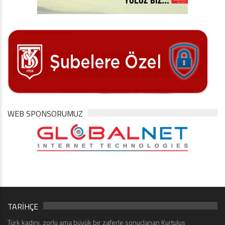
WEB SPONSORUMUZ
TARİHÇE
Türk kadını, zorlu ama büyük bir zaferle sonuçlanan Kurtuluş