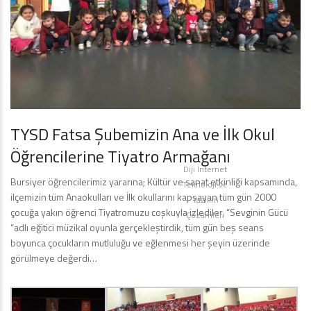
TYSD Fatsa Şubemizin Ana ve İlk Okul
Öğrencilerine Tiyatro Armağanı
Diji İnternet
Bursiyer öğrencilerimiz yararına; Kültür ve sanat etkinliği kapsamında,
Teknoloji ve
ilçemizin tüm Anaokulları ve İlk okullarını kapsayan tüm gün 2000
Yazılım
çocuğa yakın öğrenci Tiyatromuzu coşkuyla izlediler, “Sevginin Gücü
Çözümleri
“adlı eğitici müzikal oyunla gerçekleştirdik, tüm gün beş seans
boyunca çocukların mutluluğu ve eğlenmesi her şeyin üzerinde
görülmeye değerdi…