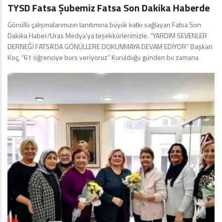
TYSD Fatsa Şubemiz Fatsa Son Dakika Haberde
Gönüllü çalışmalarımızın tanıtımına büyük katkı sağlayan Fatsa Son
Dakika Haber/Uras Medya’ya teşekkürlerimizle. “YARDIM SEVENLER
DERNEĞİ FATSA’DA GÖNÜLLERE DOKUNMAYA DEVAM EDİYOR” Başkan
Koç, “61 öğrenciye burs veriyoruz” Kurulduğu günden bu zamana