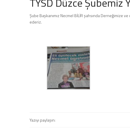
TYSD Düzce Şubemiz Ye
Şube Başkanımız Necmel BİLİR şahsında Derneğimize ve çal
ederiz.
Yazıyı paylaşın: