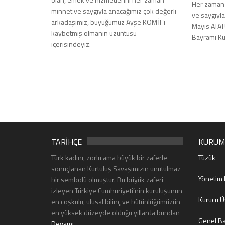
Her zaman 
minnet ve saygıyla anacağımız çok değerli
ve saygıyl
arkadaşımız, büyüğümüz Ayşe KOMİT’i
Mayıs ATAT
kaybetmiş olmanın üzüntüsü
Bayramı Ku
içerisindeyiz.
TARİHÇE
KURUM
Türk kadını, zorlu ama büyük bir zaferle
Tüzük
sonuçlanan Kurtuluş Savaşımızın unutulmaz
Yönetim 
bir sembolü olmuştur. Bu büyük zaferi
izleyen Türkiye Cumhuriyeti’nin kuruluşunun
Kurucu Ü
en coşkulu, ulusal bilinç ve bütünlüğümüzün
en yüksek düzeyde olduğu yıllarda bundan
Genel Ba
Devamı...