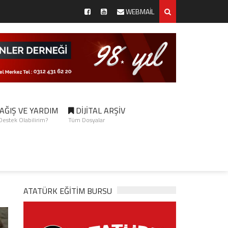
WEBMAİL
AĞIŞ VE YARDIM
DİJİTAL ARŞİV
 Destek Olabilirim?
Tüm Dosyalar
ATATÜRK EĞITIM BURSU