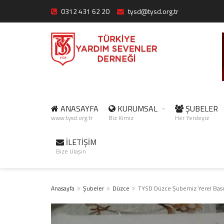
0312 431 62 20
tysd@tysd.org.tr
ANASAYFA
KURUMSAL
ŞUBELER
www.tysd.org.tr
Biz Kimiz
Her Yerdeyiz
İLETİŞİM
Bize Ulaşın
Anasayfa
Şubeler
Düzce
TYSD Düzce Şubemiz Yerel Basın