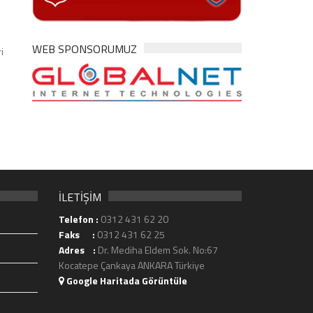
WEB SPONSORUMUZ
i
İLETİŞİM
Telefon :
0312 431 62 20
Faks :
0312 431 62 25
Adres :
Dr. Mediha Eldem Sok. No:67
Kocatepe Çankaya ANKARA Türkiye
Google Haritada Görüntüle