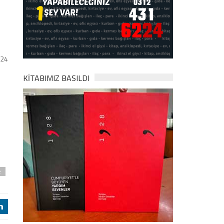
024
KİTABIMIZ BASILDI
e
j