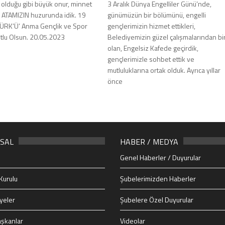
olduğu gibi büyük onur, minnet
3 Aralık Dünya Engelliler Günü’nde,
a ATAMIZIN huzurunda idik. 19
günümüzün bir bölümünü, engelli
ÜRK’Ü’ Anma Gençlik ve Spor
gençlerimizin hizmet ettikleri,
tlu Olsun. 20.05.2023
Belediyemizin güzel çalışmalarından bir
olan, Engelsiz Kafede geçirdik,
gençlerimizle sohbet ettik ve
mutluluklarına ortak olduk. Ayrıca yıllar
önce
SAL
HABER / MEDYA
Genel Haberler / Duyurular
Kurulu
Şubelerimizden Haberler
yeler
Şubelere Özel Duyurular
şkanlar
Videolar