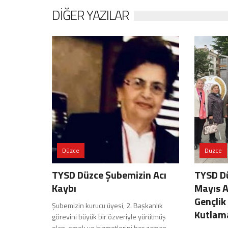
DIĞER YAZILAR
Düzce
Düzce
TYSD Düzce Şubemizin Acı
TYSD D
Kaybı
Mayıs 
Gençlik
Şubemizin kurucu üyesi, 2. Başkanlık
Kutlam
görevini büyük bir özveriyle yürütmüş
olan, emek ve hizmetlerini her zaman