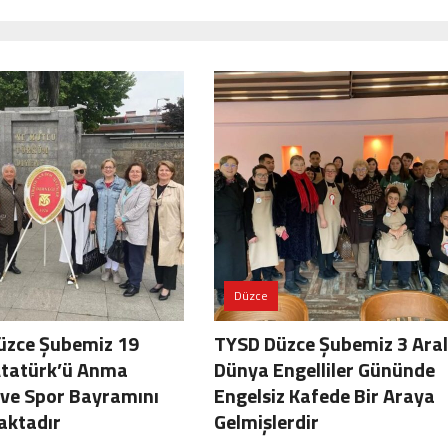
Düzce
üzce Şubemiz 19
TYSD Düzce Şubemiz 3 Aral
Atatürk’ü Anma
Dünya Engelliler Gününde
 ve Spor Bayramını
Engelsiz Kafede Bir Araya
aktadır
Gelmişlerdir