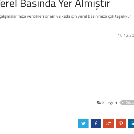
rel Basında Yer Almıştır
ışmalarımıza verdikleri önem ve katkı için yerel basınımıza çok teşekkür
16.12.2
Kategori
Düzc
a
b
c
d