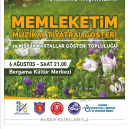
Diji İnternet
Teknoloji ve
Yazılım
Çözümleri