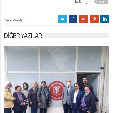
Kategori
Dikili
Yazıyı paylaşın:
a
b
c
d
j
DIĞER YAZILAR