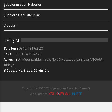
Şubelerimizden Haberler
Şubelere Özel Duyurular
Videolar
İLETİŞİM
Telefon :
0312 431 62 20
Faks :
0312 431 62 25
Adres :
Dr. Mediha Eldem Sok. No:67 Kocatepe Çankaya ANKARA
Türkiye
Google Haritada Görüntüle
Copyright © 2026 Türkiye Yardım Sevenler Derneği
Web Tasarım :