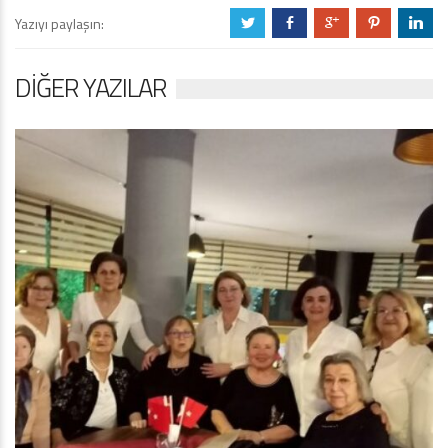
Yazıyı paylaşın:
a
b
c
d
j
DIĞER YAZILAR