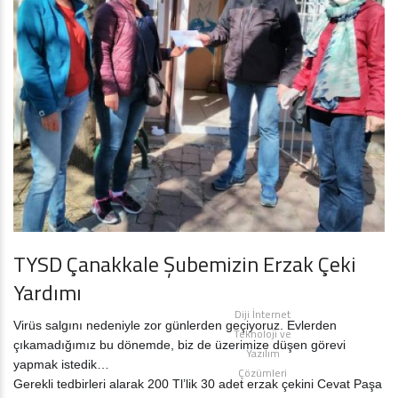
TYSD Çanakkale Şubemizin Erzak Çeki
Yardımı
Diji İnternet
Virüs salgını nedeniyle zor günlerden geçiyoruz. Evlerden
Teknoloji ve
çıkamadığımız bu dönemde, biz de üzerimize düşen görevi
Yazılım
yapmak istedik…
Çözümleri
Gerekli tedbirleri alarak 200 Tl’lik 30 adet erzak çekini Cevat Paşa