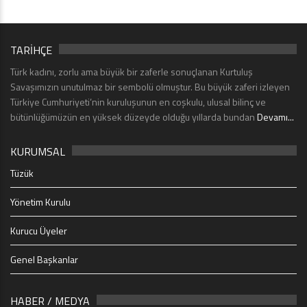
TARİHÇE
Türk kadını, zorlu ama büyük bir zaferle sonuçlanan Kurtuluş
Savaşımızın unutulmaz bir sembolü olmuştur. Bu büyük zaferi izleyen
Türkiye Cumhuriyeti’nin kuruluşunun en coşkulu, ulusal bilinç ve
bütünlüğümüzün en yüksek düzeyde olduğu yıllarda bundan
Devamı...
KURUMSAL
Tüzük
Yönetim Kurulu
Kurucu Üyeler
Genel Başkanlar
HABER / MEDYA