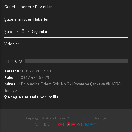
Genel Haberler / Duyurular
Şubelerimizden Haberler
Şubelere Özel Duyurular
Videolar
İLETİŞİM
Telefon :
0312 431 62 20
Faks :
0312 431 62 25
Adres :
Dr. Mediha Eldem Sok. No:67 Kocatepe Çankaya ANKARA
Türkiye
Google Haritada Görüntüle
Copyright © 2026 Türkiye Yardım Sevenler Derneği
Web Tasarım :