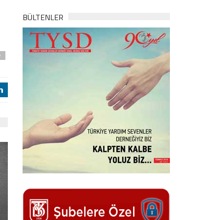
BÜLTENLER
e
j