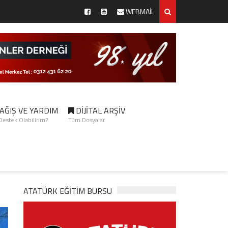
WEBMAİL
AĞIŞ VE YARDIM
DİJİTAL ARŞİV
 Destek Olabilirim?
Tüm Dosyalar
ATATÜRK EĞITIM BURSU