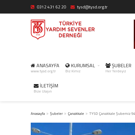
0312 431 62 20
tysd@tysd.org.tr
ANASAYFA
KURUMSAL
ŞUBELER
www.tysd.org.tr
Biz Kimiz
Her Yerdeyiz
İLETİŞİM
Bize Ulaşın
Anasayfa
Şubeler
Çanakkale
TYSD Çanakkale Şubemiz 94.