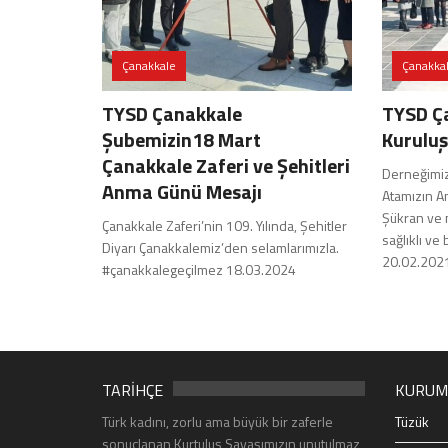
Çanakkale
Çanakka
TYSD Çanakkale
TYSD Ç
Şubemizin18 Mart
Kuruluş
Çanakkale Zaferi ve Şehitleri
Derneğimizi
Anma Günü Mesajı
Atamızın A
Şükran ve 
Çanakkale Zaferi’nin 109. Yılında, Şehitler
sağlıklı ve 
Diyarı Çanakkalemiz’den selamlarımızla.
20.02.202
#çanakkalegeçilmez 18.03.2024
TARİHÇE
KURUM
Türk kadını, zorlu ama büyük bir zaferle
Tüzük
sonuçlanan Kurtuluş Savaşımızın unutulmaz