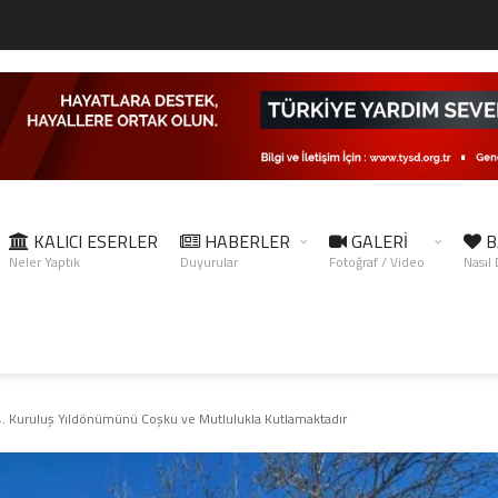
KALICI ESERLER
HABERLER
GALERİ
B
Neler Yaptık
Duyurular
Fotoğraf / Video
Nasıl
 Kuruluş Yıldönümünü Coşku ve Mutlulukla Kutlamaktadır