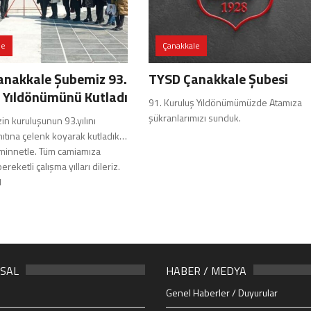
le
Çanakkale
anakkale Şubemiz 93.
TYSD Çanakkale Şubesi
 Yıldönümünü Kutladı
91. Kuruluş Yıldönümümüzde Atamıza
şükranlarımızı sunduk.
n kuruluşunun 93.yılını
nıtına çelenk koyarak kutladık…
minnetle. Tüm camiamıza
bereketli çalışma yılları dileriz.
1
SAL
HABER / MEDYA
Genel Haberler / Duyurular