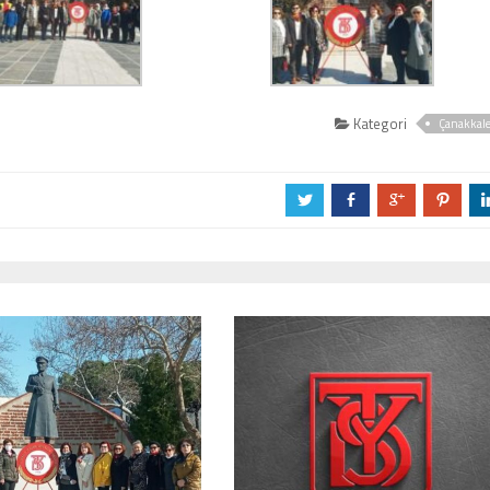
Kategori
Çanakkal
a
b
c
d