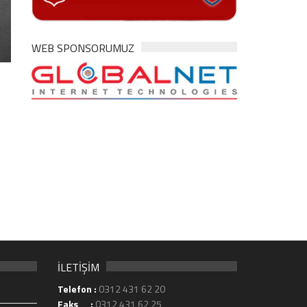
WEB SPONSORUMUZ
İLETİŞİM
Telefon :
0312 431 62 20
Faks :
0312 431 62 25