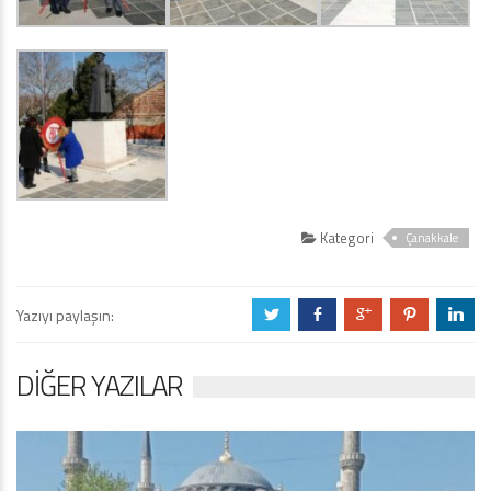
Kategori
Çanakkale
Yazıyı paylaşın:
a
b
c
d
j
DIĞER YAZILAR