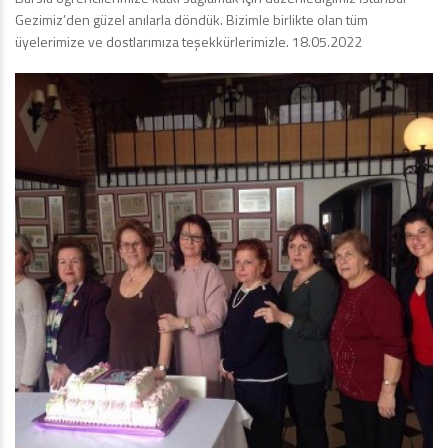
Gezimiz’den güzel anılarla döndük. Bizimle birlikte olan tüm
üyelerimize ve dostlarımıza teşekkürlerimizle. 18.05.2022