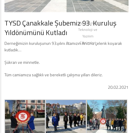
TYSD Çanakkale Şubemiz 93. Kuruluş
Diji İnternet
Teknoloji ve
Yıldönümünü Kutladı
Yazılım
Çözümleri
Derneğimizin kuruluşunun 93.yılını Atamızın Anıtına çelenk koyarak
kutladık…
Şükran ve minnetle.
Tüm camiamıza sağlıklı ve bereketli çalışma yılları dileriz.
20.02.2021