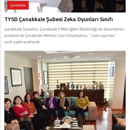
Çanakkale
TYSD Çanakkale Şubesi Zeka Oyunları Sınıfı
Çanakkale Şubemiz, Çanakkale İl Milli Eğitim Müdürlüğü ile düzenlenen
protokol ile Çanakkale Merkez Gazi Ortaokuluna ” zeka oyunları ”
sınıfı yaptıracaklardır.