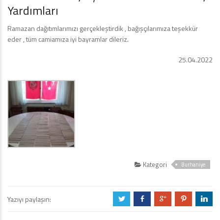
Yardımları
Ramazan dağıtımlarımızı gerçekleştirdik , bağışçılarımıza teşekkür
eder , tüm camiamıza iyi bayramlar dileriz.
25.04.2022
Kategori
Burhaniye
Yazıyı paylaşın:
a
b
c
d
j