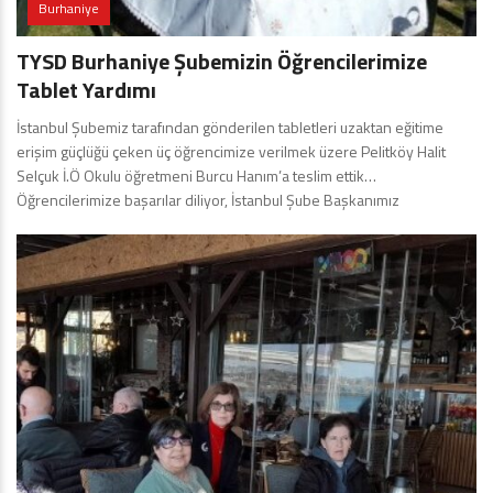
Burhaniye
TYSD Burhaniye Şubemizin Öğrencilerimize
Tablet Yardımı
İstanbul Şubemiz tarafından gönderilen tabletleri uzaktan eğitime
erişim güçlüğü çeken üç öğrencimize verilmek üzere Pelitköy Halit
Selçuk İ.Ö Okulu öğretmeni Burcu Hanım’a teslim ettik…
Öğrencilerimize başarılar diliyor, İstanbul Şube Başkanımız