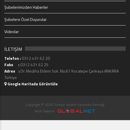
Şubelerimizden Haberler
Şubelere Özel Duyurular
Videolar
İLETİŞİM
Telefon :
0312 431 62 20
Faks :
0312 431 62 25
Adres :
Dr. Mediha Eldem Sok. No:67 Kocatepe Çankaya ANKARA
Türkiye
Google Haritada Görüntüle
Copyright © 2026 Türkiye Yardım Sevenler Derneği
Web Tasarım :