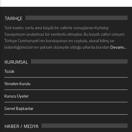
TARİHÇE
Türk kadını, zorlu ama büyük bir zaferle sonuçlanan Kurtuluş
Savaşımızın unutulmaz bir sembolü olmuştur. Bu büyük zaferi izleyen
Türkiye Cumhuriyeti’nin kuruluşunun en coşkulu, ulusal bilinç ve
bütünlüğümüzün en yüksek düzeyde olduğu yıllarda bundan
Devamı...
KURUMSAL
Tüzük
Yönetim Kurulu
Kurucu Üyeler
Genel Başkanlar
HABER / MEDYA