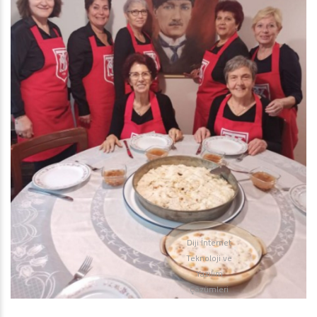
Diji İnternet
Teknoloji ve
Yazılım
Çözümleri