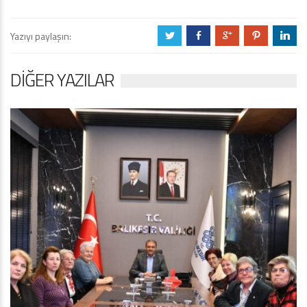
Yazıyı paylaşın:
a
b
c
d
j
DIĞER YAZILAR