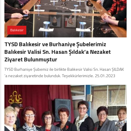
Balıkesir
TYSD Balıkesir ve Burhaniye Şubelerimiz
Balıkesir Valisi Sn. Hasan Şıldak’a Nezaket
Ziyaret Bulunmuştur
TYSD Burhaniye Şubemiz ile birlikte Balıkesir Valisi Sn. Hasan ŞILDAK
‘a nezaket ziyaretinde bulunduk. Teşekkürlerimizle. 25.01.2023