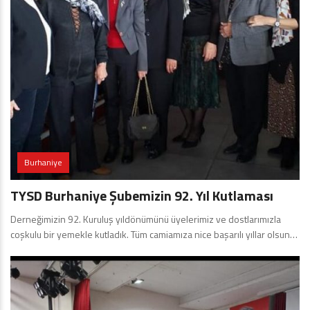
Burhaniye
TYSD Burhaniye Şubemizin 92. Yıl Kutlaması
Derneğimizin 92. Kuruluş yıldönümünü üyelerimiz ve dostlarımızla
coşkulu bir yemekle kutladık. Tüm camiamıza nice başarılı yıllar olsun…