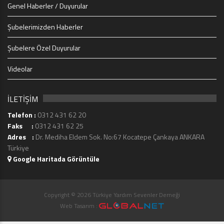
Genel Haberler / Duyurular
Şubelerimizden Haberler
Şubelere Özel Duyurular
Videolar
İLETİŞİM
Telefon :
0312 431 62 20
Faks :
0312 431 62 25
Adres :
Dr. Mediha Eldem Sok. No:67 Kocatepe Çankaya ANKARA
Türkiye
Google Haritada Görüntüle
Copyright © 2026 Türkiye Yardım Sevenler Derneği
Web Tasarım :