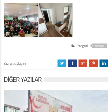
Kategori
Beyoğlu
Yazıyı paylaşın:
a
b
c
d
j
DIĞER YAZILAR