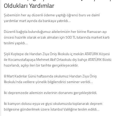
Oldukları Yardımlar
Şubemizin her ay düzenli ödeme yaptığı öğrenci burs ve daimî
yardımlar mart ayında da bankaya yatırıldı…
Düzenli bağışta bulunduğumuz ailelerimizin her birine Ramazan ayı
öncesi hazırlık olarak erzak almaları için 500 TL tutarında market kartı
teslimi yapıldı…
Şişli Kuştepe de Handan Ziya Öniş İlkokulu iç mekân ATATÜRK Köşesi
ile Kocamustafapaşa Mehmet Akif Ortaokulu dış bahçe ATATÜRK Büstü
hazırlandı, açılışı ileri bir tarihte gerçekleşecektir.
8 Mart Kadınlar Günü haftasında okulumuz Handan Ziya Öniş
İlkokulu’nda velilere yönelik bilgilendirici seminer verildi…
İki depremzede ailemizin evlerinin donanımı gerçekleştirildi.
İki kamyon dolusu eşya ve giysi okulumuzda toplanarak deprem
bölgesine gönderilmek üzere İstanbul Valiliğine teslim edildi…