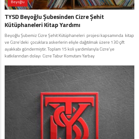
Beyoğlu
TYSD Beyoğlu Şubesinden Cizre Şehit
Kütüphaneleri Kitap Yardımı
Beyoğlu Şubemiz Cizre Şehit Kütüphaneleri projesi kapsamında kitap
ve Cizre’deki çocuklara askerlerin eliyle dağıtılmak üzere 130 çift
ayakkabı göndermiştir. Toplam 15 koli yardımlarıyla Cizre’ye
katkılarından dolayı Cizre Tabur Komutanı Yarbay