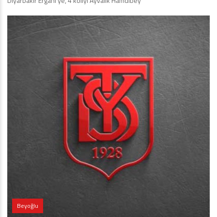
Diyarbakır Ergani’ye, 4 koliyi Ayvalık Hamdibey
Beyoğlu