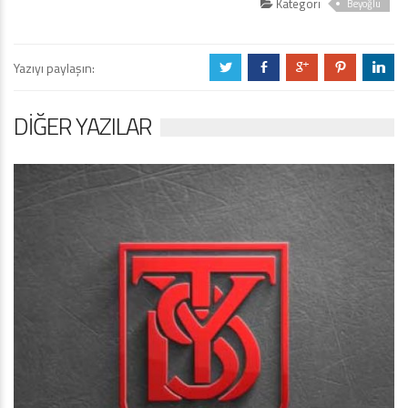
Kategori
Beyoğlu
Yazıyı paylaşın:
a
b
c
d
j
DIĞER YAZILAR