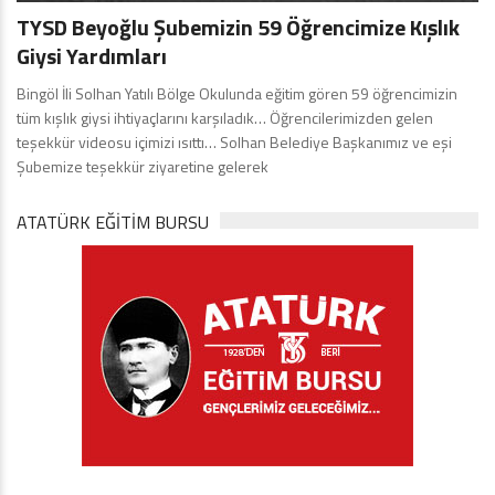
TYSD Beyoğlu Şubemizin 59 Öğrencimize Kışlık
Giysi Yardımları
Bingöl İli Solhan Yatılı Bölge Okulunda eğitim gören 59 öğrencimizin
tüm kışlık giysi ihtiyaçlarını karşıladık… Öğrencilerimizden gelen
teşekkür videosu içimizi ısıttı… Solhan Belediye Başkanımız ve eşi
Şubemize teşekkür ziyaretine gelerek
ATATÜRK EĞITIM BURSU