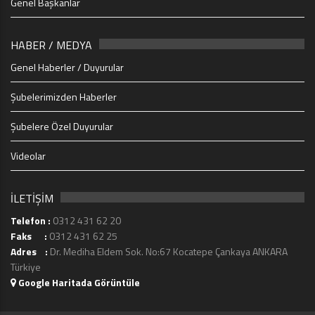
Genel Başkanlar
HABER / MEDYA
Genel Haberler / Duyurular
Şubelerimizden Haberler
Şubelere Özel Duyurular
Videolar
İLETİŞİM
Telefon :
0312 431 62 20
Faks :
0312 431 62 25
Adres :
Dr. Mediha Eldem Sok. No:67 Kocatepe Çankaya ANKARA
Türkiye
Google Haritada Görüntüle