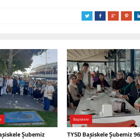
a
b
c
d
e
Başiskele
aşiskele Şubemiz
TYSD Başiskele Şubemiz 96