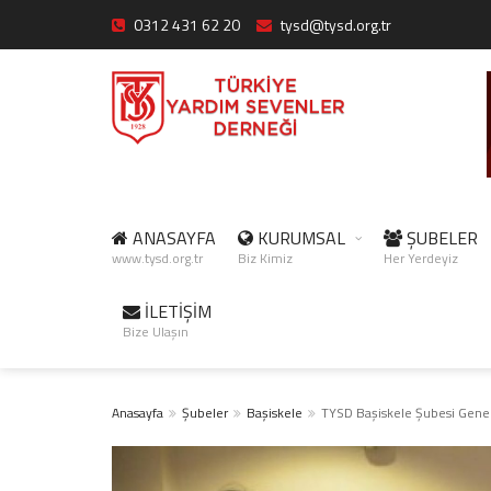
0312 431 62 20
tysd@tysd.org.tr
ANASAYFA
KURUMSAL
ŞUBELER
www.tysd.org.tr
Biz Kimiz
Her Yerdeyiz
İLETİŞİM
Bize Ulaşın
Anasayfa
Şubeler
Başiskele
TYSD Başiskele Şubesi Genel