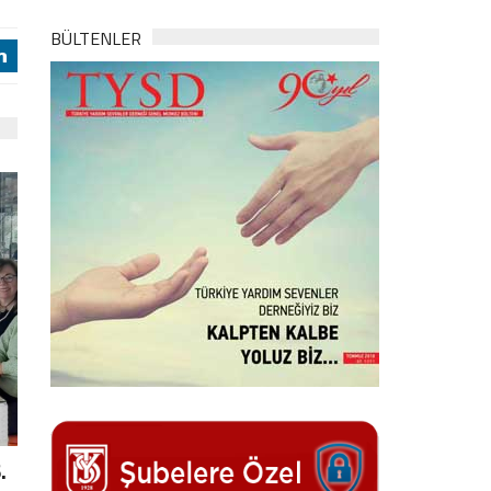
BÜLTENLER
j
.