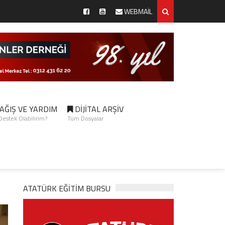
WEBMAİL
AĞIŞ VE YARDIM
DİJİTAL ARŞİV
 Destek Olabilirim?
Tüm Dosyalar
ATATÜRK EĞITIM BURSU