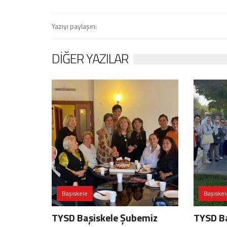
Yazıyı paylaşın:
DIĞER YAZILAR
Başiskele
Başiskel
TYSD Başiskele Şubemiz
TYSD B