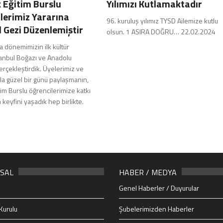
 Eğitim Burslu
Yılımızı Kutlamaktadır
lerimiz Yararına
96. kuruluş yılımız TYSD Ailemize kutlu
l Gezi Düzenlemiştir
olsun. 1 ASIRA DOĞRU… 22.02.2024
a dönemimizin ilk kültür
tanbul Boğazı ve Anadolu
rçekleştirdik. Üyelerimiz ve
la güzel bir günü paylaşmanın,
tim Burslu öğrencilerimize katkı
keyfini yaşadık hep birlikte.
SAL
HABER / MEDYA
Genel Haberler / Duyurular
Kurulu
Şubelerimizden Haberler