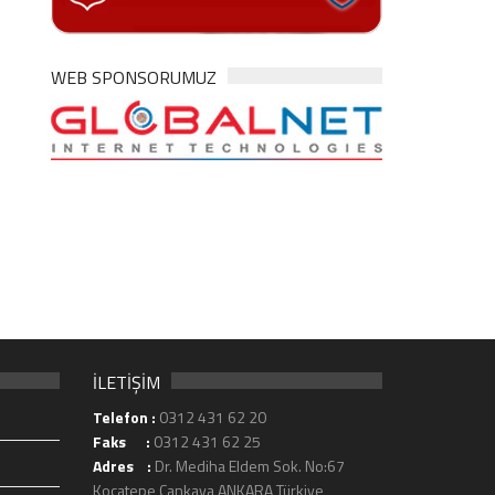
WEB SPONSORUMUZ
İLETİŞİM
Telefon :
0312 431 62 20
Faks :
0312 431 62 25
Adres :
Dr. Mediha Eldem Sok. No:67
Kocatepe Çankaya ANKARA Türkiye