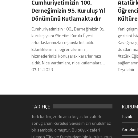
Cumhuriyetimizin 100.
Atatürk
Derneğimizin 95. Kuruluş Yıl
Öğrenci
Dönümünü Kutlamaktadır
Kültüre
Cumhuriyetimizin 100., Derneğimizin 95.
Yeni çalışm
kuruluş yılını Yönetim Kurulu Üyesi
gezisini İs
arkadaşlarımızla coşkuyla kutladık.
Kavağına ge
Etkinliklerimizi, öğrencilerimizi,
dostlarımız
hizmetlerimizi konuşarak kararlarımızı
Atatürk Eği
aldık. Nice yardımlara, nice kutlamalara…
sağlamanın 
07.11.2023
Teşekkür
TARİHÇE
KURUM
Türk kadını, zorlu ama büyük bir zaferle
Tüzük
sonuçlanan Kurtuluş Savaşımızın unutulmaz
Yönetim 
bir sembolü olmuştur. Bu büyük zaferi
izleyen Türkiye Cumhuriyeti’nin kuruluşunun