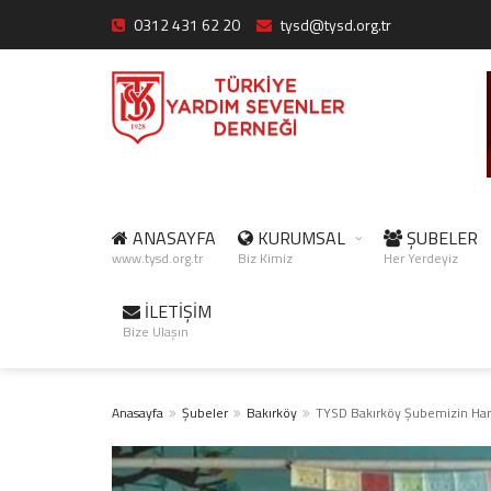
0312 431 62 20
tysd@tysd.org.tr
ANASAYFA
KURUMSAL
ŞUBELER
www.tysd.org.tr
Biz Kimiz
Her Yerdeyiz
İLETİŞİM
Bize Ulaşın
Anasayfa
Şubeler
Bakırköy
TYSD Bakırköy Şubemizin Harr