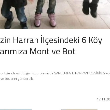
in Harran İlçesindeki 6 Köy
larımıza Mont ve Bot
sorluğunda yürüttüğümüz projemizde ŞANLIURFA İLİ HARRAN İLÇESİNİN 6 kö
t ve botlarını gönderdik…
12.11.2