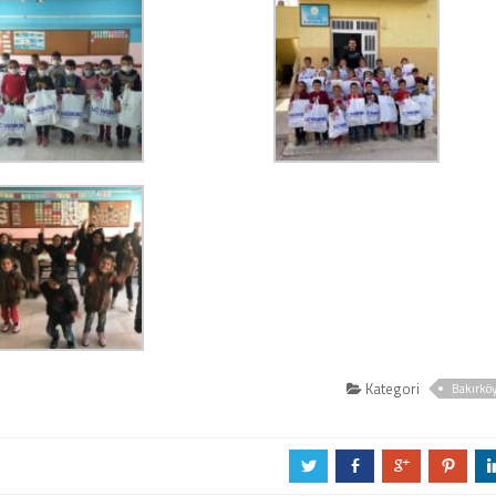
Kategori
Bakırkö
a
b
c
d