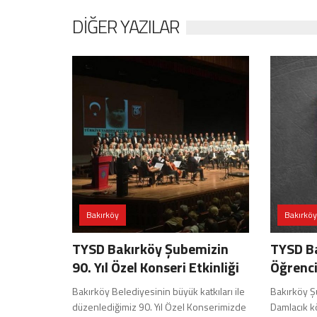
DIĞER YAZILAR
Bakırköy
Bakırköy
TYSD Bakırköy Şubemizin
TYSD Ba
90. Yıl Özel Konseri Etkinliği
Öğrenci
Bakırköy Belediyesinin büyük katkıları ile
Bakırköy Ş
düzenlediğimiz 90. Yıl Özel Konserimizde
Damlacık 