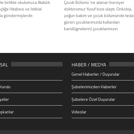
rle birlikte okulumuza Atatürk
Çocuk Bölümü ‘ne atanan bursiyer
liğe Hitabesi ve İstiklal
doktorumuz Yusuf bize ulaştı. Onkoloji,
da göndermişlerdir.
yoğun bakım ve çocuk bölümünde teda
gören çocuklarımızda kullanılan
kanül(ignelerin) çocuklarımızın
SAL
HABER / MEDYA
Genel Haberler / Duyurular
Kurulu
Şubelerimizden Haberler
yeler
Şubelere Özel Duyurular
şkanlar
Videolar