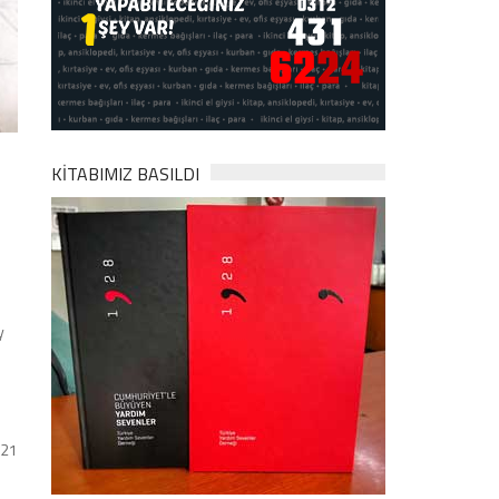
KİTABIMIZ BASILDI
y
021