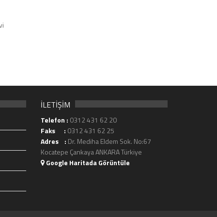
vi
İLETİŞİM
Telefon :
0312 431 62 20
Faks :
0312 431 62 25
Adres :
Dr. Mediha Eldem Sok. No:67
Kocatepe Çankaya ANKARA Türkiye
Google Haritada Görüntüle