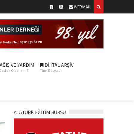
WEBMAİL
AĞIŞ VE YARDIM
DİJİTAL ARŞİV
 Destek Olabilirim?
Tüm Dosyalar
ATATÜRK EĞITIM BURSU