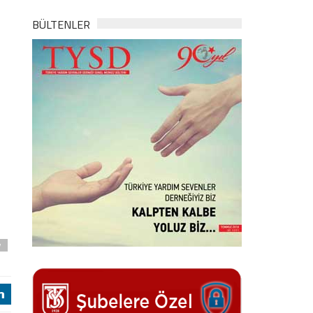
BÜLTENLER
y
j