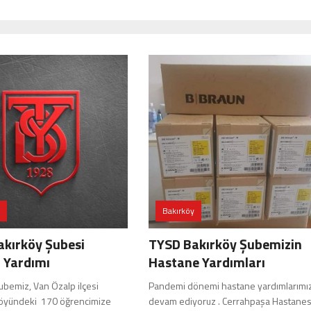
Bakırköy
kırköy Şubesi
TYSD Bakırköy Şubemizin
 Yardımı
Hastane Yardımları
ubemiz, Van Özalp ilçesi
Pandemi dönemi hastane yardımlarımı
köyündeki 170 öğrencimize
devam ediyoruz . Cerrahpaşa Hastanes