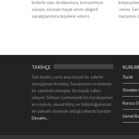
bizlerle olan dostlarımıza, konserimize
kırtasiyele
sazıyla, sözüyle hayat veren değerli
resmi, Genç
sanatçılarımıza teşekkür ederiz.
marşımızı 
TARİHÇE
KURUM
Türk kadını, zorlu ama büyük bir zaferle
Tüzük
sonuçlanan Kurtuluş Savaşımızın unutulmaz
Yönetim 
bir sembolü olmuştur. Bu büyük zaferi
izleyen Türkiye Cumhuriyeti’nin kuruluşunun
Kurucu Ü
en coşkulu, ulusal bilinç ve bütünlüğümüzün
en yüksek düzeyde olduğu yıllarda bundan
Genel Ba
Devamı...