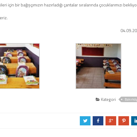
 için bir bağışçımızın hazırladığı çantalar sıralarında çocuklarımızı bekliy
eriz.
04.09.2
Kategori
Bakırkö
a
b
c
d