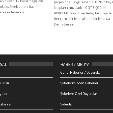
an oluşan 12 kolilik bağışımız
projesinde Sevgili Pınar ERTUNÇ hikây
laştı. Emek veren, katkı
kitaplarını imzaladı… GOY’S ÇOCUK
erkese teşekkür
AKADEMİSİ’nin düzenlediği bu projede
her çocuk bir kitap alırken bir kitap da
Derneğimizin
SAL
HABER / MEDYA
Genel Haberler / Duyurular
Kurulu
Şubelerimizden Haberler
yeler
Şubelere Özel Duyurular
şkanlar
Videolar