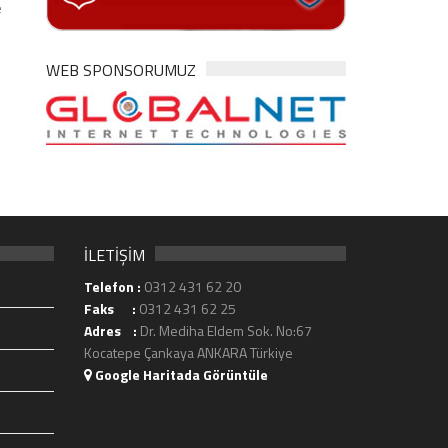
e
WEB SPONSORUMUZ
İLETİŞİM
Telefon :
0312 431 62 20
Faks :
0312 431 62 25
Adres :
Dr. Mediha Eldem Sok. No:67
Kocatepe Çankaya ANKARA Türkiye
Google Haritada Görüntüle