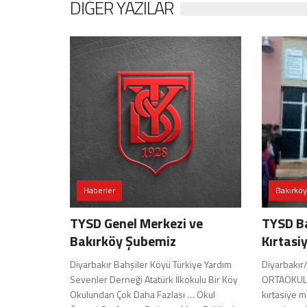
DIĞER YAZILAR
Haberler
Bakırköy
TYSD Genel Merkezi ve
TYSD B
Bakırköy Şubemiz
Kırtasi
Diyarbakır Bahşiler Köyü Türkiye Yardım
Diyarbakır/
Sevenler Derneği Atatürk İlkokulu Bir Köy
ORTAOKULU 
Okulundan Çok Daha Fazlası … Okul
kırtasiye m