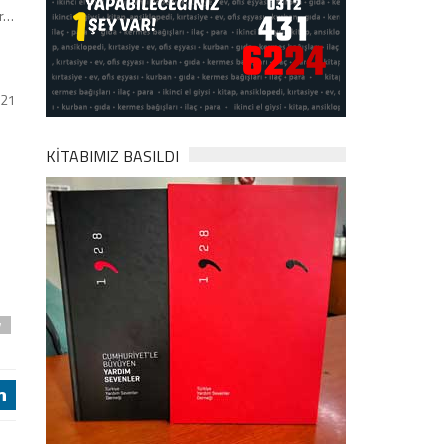
or…
021
KİTABIMIZ BASILDI
y
j