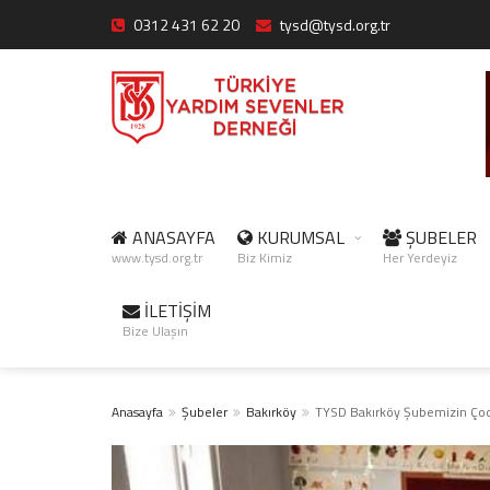
0312 431 62 20
tysd@tysd.org.tr
ANASAYFA
KURUMSAL
ŞUBELER
www.tysd.org.tr
Biz Kimiz
Her Yerdeyiz
İLETİŞİM
Bize Ulaşın
Anasayfa
Şubeler
Bakırköy
TYSD Bakırköy Şubemizin Çocu