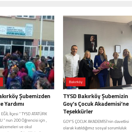
Bakırköy
akırköy Şubemizden
TYSD Bakırköy Şubemizin
ye Yardımı
Goy’s Çocuk Akademisi’ne
Teşekkürler
 EĞİL İlçesi “ TYSD ATATÜRK
“ nun 200 Öğrencisi için ,
GOY’S ÇOCUK AKADEMİSİ’nin davetlisi
alzemeleri ve okul
olarak katıldığımız sosyal sorumluluk