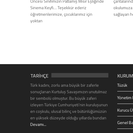
Öncesi Sınıfımızın Patlamış Mısır Eşliğinde
çantalarınd
Sinema Keyfi… Teşekkür ederiz
okulumuza u
öğretmenlerimize, çocuklarımız için
sağlayan h
yoktan
TARİHÇE
KURUM
Türk kadını, zorlu ama büyük bir zaferle
Tüzük
sonuçlanan Kurtuluş Savaşımızın unutulmaz
Yönetim 
bir sembolü olmuştur. Bu büyük zaferi
izleyen Türkiye Cumhuriyeti’nin kuruluşunun
Kurucu Ü
en coşkulu, ulusal bilinç ve bütünlüğümüzün
en yüksek düzeyde olduğu yıllarda bundan
Genel Ba
Devamı...