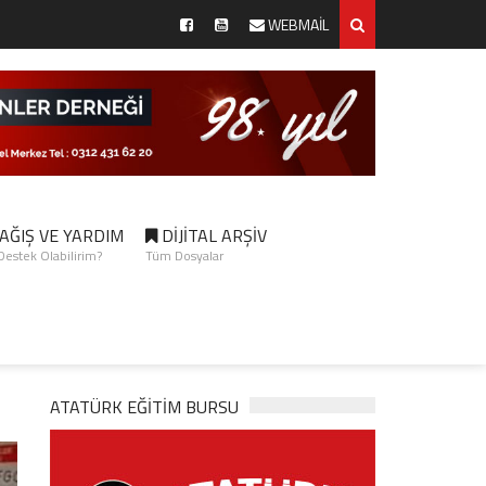
WEBMAİL
AĞIŞ VE YARDIM
DİJİTAL ARŞİV
 Destek Olabilirim?
Tüm Dosyalar
ATATÜRK EĞITIM BURSU