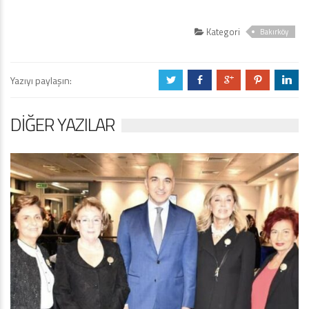
Kategori
Bakırköy
Yazıyı paylaşın:
a
b
c
d
j
DIĞER YAZILAR