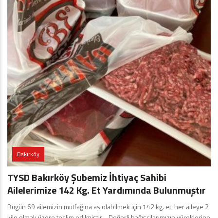
Bakırköy
TYSD Bakırköy Şubemiz İhtiyaç Sahibi
Ailelerimize 142 Kg. Et Yardımında Bulunmuştır
Bugün 69 ailemizin mutfağına aş olabilmek için 142 kg. et, her aileye 2
kilo olmak üzere teslim edilmiştir… Değerli bağışçılarımızın yüreklerine