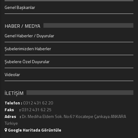
Genel Başkanlar
HABER / MEDYA
Genel Haberler / Duyurular
Şubelerimizden Haberler
Şubelere Özel Duyurular
Videolar
İLETİŞİM
Telefon :
0312 431 62 20
Faks :
0312 431 62 25
Adres :
Dr. Mediha Eldem Sok. No:67 Kocatepe Çankaya ANKARA
Türkiye
Google Haritada Görüntüle