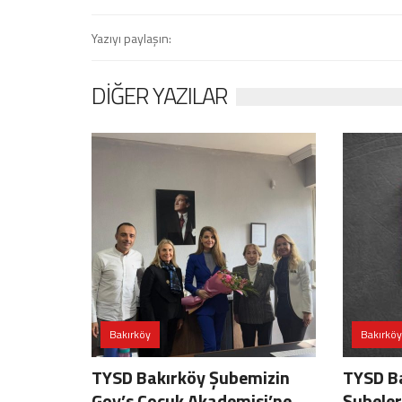
Yazıyı paylaşın:
DIĞER YAZILAR
Bakırköy
Bakırköy
TYSD Bakırköy Şubemizin
TYSD Ba
Goy’s Çocuk Akademisi’ne
Şubeler