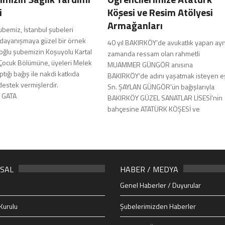
i
Köşesi ve Resim Atölyesi
Armağanları
ubemiz, İstanbul şubeleri
 dayanışmaya güzel bir örnek
40 yıl BAKIRKÖY’de avukatlık yapan ayn
oğlu şubemizin Koşuyolu Kartal
zamanda ressam olan rahmetli
Çocuk Bölümüne, üyeleri Melek
MUAMMER GÜNGÖR anısına
ptığı bağış ile nakdi katkıda
BAKIRKÖY’de adını yaşatmak isteyen e
destek vermişlerdir.
Sn. ŞAYLAN GÜNGÖR’ün bağışlarıyla
 GATA
BAKIRKÖY GÜZEL SANATLAR LİSESİ’nin
bahçesine ATATÜRK KÖŞESİ ve
SAL
HABER / MEDYA
Genel Haberler / Duyurular
Kurulu
Şubelerimizden Haberler