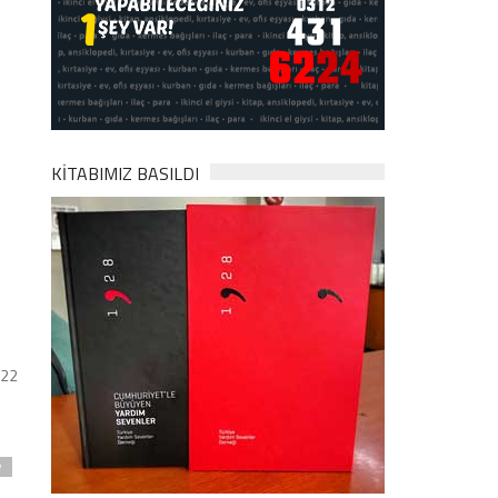
KİTABIMIZ BASILDI
022
y