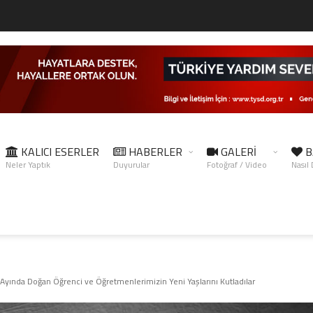
KALICI ESERLER
HABERLER
GALERİ
B
Neler Yaptık
Duyurular
Fotoğraf / Video
Nasıl
yında Doğan Öğrenci ve Öğretmenlerimizin Yeni Yaşlarını Kutladılar