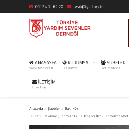
0312 431 62 20
tysd@tysd.org.tr
ANASAYFA
KURUMSAL
ŞUBELER
www.tysd.org.tr
Biz Kimiz
Her Yerdeyiz
İLETİŞİM
Bize Ulaşın
Anasayfa
Şubeler
Bakırköy
TYSD Bakırköy Şubemiz “TYSD Bahşiler İlkokulu”muzda Mart A