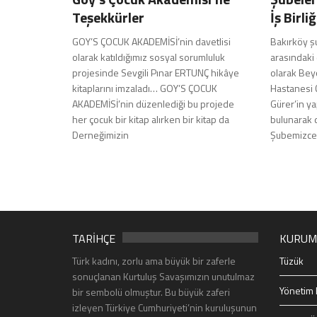
Teşekkürler
İş Birliğ
GOY’S ÇOCUK AKADEMİSİ’nin davetlisi
Bakırköy ş
olarak katıldığımız sosyal sorumluluk
arasındaki
projesinde Sevgili Pınar ERTUNÇ hikâye
olarak Bey
kitaplarını imzaladı… GOY’S ÇOCUK
Hastanesi 
AKADEMİSİ’nin düzenlediği bu projede
Gürer’in ya
her çocuk bir kitap alırken bir kitap da
bulunarak 
Derneğimizin
Şubemizce
TARİHÇE
KURUM
Türk kadını, zorlu ama büyük bir zaferle
Tüzük
sonuçlanan Kurtuluş Savaşımızın unutulmaz
Yönetim 
bir sembolü olmuştur. Bu büyük zaferi
izleyen Türkiye Cumhuriyeti’nin kuruluşunun