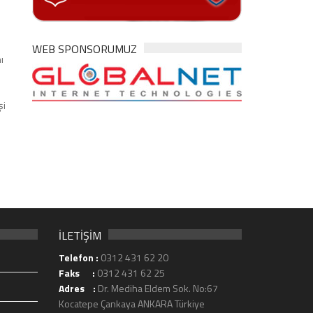
WEB SPONSORUMUZ
ı
şi
İLETİŞİM
Telefon :
0312 431 62 20
Faks :
0312 431 62 25
Adres :
Dr. Mediha Eldem Sok. No:67
Kocatepe Çankaya ANKARA Türkiye