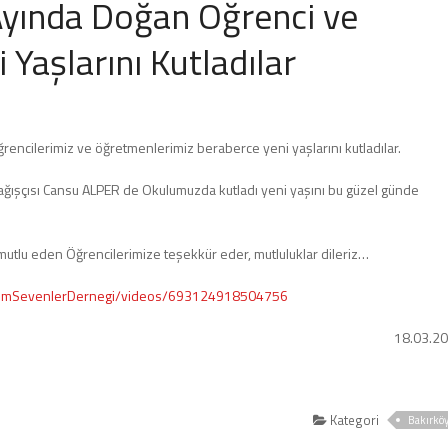
yında Doğan Öğrenci ve
Yaşlarını Kutladılar
encilerimiz ve öğretmenlerimiz beraberce yeni yaşlarını kutladılar.
 bağışçısı Cansu ALPER de Okulumuzda kutladı yeni yaşını bu güzel günde
mutlu eden Öğrencilerimize teşekkür eder, mutluluklar dileriz…
rdimSevenlerDernegi/videos/693124918504756
18.03.2
Kategori
Bakırkö