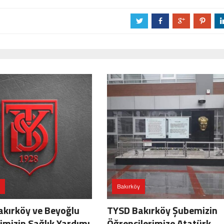
a
b
c
d
Bakırköy
kırköy ve Beyoğlu
TYSD Bakırköy Şubemizin
imizin Sağlık Yardımı
Öğrencilerimize Atatürk