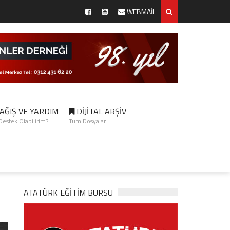
WEBMAİL
AĞIŞ VE YARDIM
DİJİTAL ARŞİV
 Destek Olabilirim?
Tüm Dosyalar
ATATÜRK EĞITIM BURSU