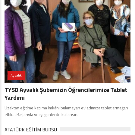
Ayvalık
TYSD Ayvalık Şubemizin Öğrencilerimize Tablet
Yardımı
Uzaktan eğitime katılma imkânı bulamayan evladımıza tablet armağan
ettik… Başarıyla ve iyi günlerde kullansın.
ATATÜRK EĞITIM BURSU