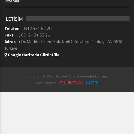
Videolar
İLETİŞİM
Telefon :
0312 431 62 20
Faks :
0312 431 62 25
Adres :
Dr. Mediha Eldem Sok. No:67 Kocatepe Çankaya ANKARA
Türkiye
Google Haritada Görüntüle
Copyright © 2026 Türkiye Yardım Sevenler Derneği
Web Tasarım :