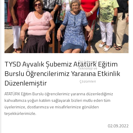
TYSD Ayvalık Şubemiz Atatürk Eğitim
Diji İnternet
Teknoloji ve
Burslu Öğrencilerimiz Yararına Etkinlik
Yazılım
Düzenlemiştir
Çözümleri
ATATÜRK Eğitim Burslu öğrencilerimiz yararına düzenlediğimiz
kahvaltımıza yoğun katılım sağlayarak bizleri mutlu eden tüm
üyelerimize, dostlarımıza ve misafirlerimize gönülden
teşekkürlerimizle.
02.09.2022