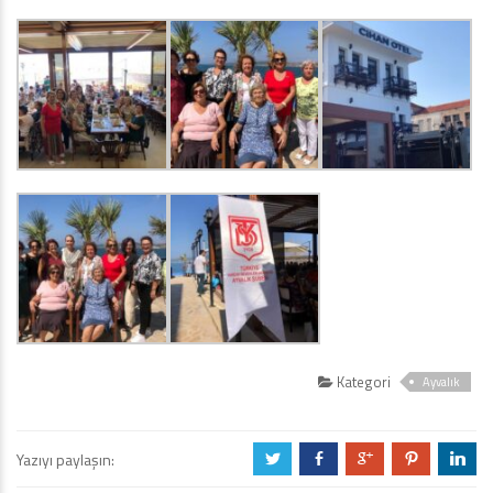
Kategori
Ayvalık
Yazıyı paylaşın:
a
b
c
d
j