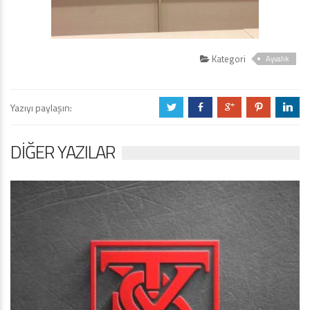
Kategori
Ayvalık
Yazıyı paylaşın:
a
b
c
d
j
DIĞER YAZILAR