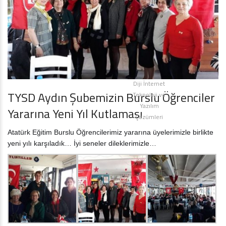
Diji İnternet
TYSD Aydın Şubemizin Burslu Öğrenciler
Teknoloji ve
Yazılım
Yararına Yeni Yıl Kutlaması
Çözümleri
Atatürk Eğitim Burslu Öğrencilerimiz yararına üyelerimizle birlikte
yeni yılı karşıladık… İyi seneler dileklerimizle…