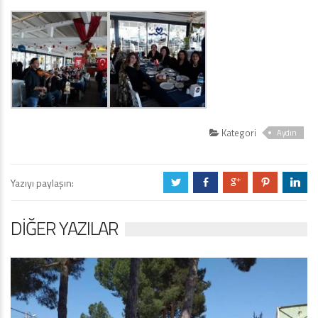
Kategori
Aydın
Yazıyı paylaşın:
a
b
c
d
j
DIĞER YAZILAR