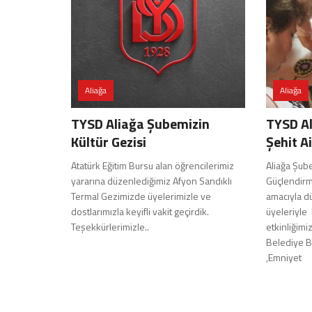
Aliağa
Aliağa
TYSD Aliağa Şubemizin
TYSD Al
Kültür Gezisi
Şehit A
Atatürk Eğitim Bursu alan öğrencilerimiz
Aliağa Şube
yararına düzenlediğimiz Afyon Sandıklı
Güçlendirme
Termal Gezimizde üyelerimizle ve
amacıyla dü
dostlarımızla keyifli vakit geçirdik.
üyeleriyle
Teşekkürlerimizle..
etkinliğimi
Belediye B
,Emniyet