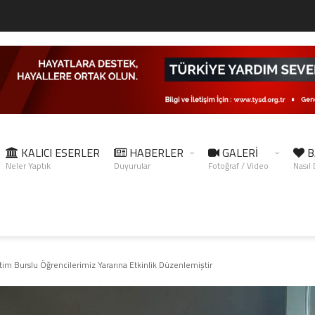
KALICI ESERLER
HABERLER
GALERİ
B
Neler Yaptık
Duyurular
Fotoğraf / Video
Nasıl
im Burslu Öğrencilerimiz Yararına Etkinlik Düzenlemiştir