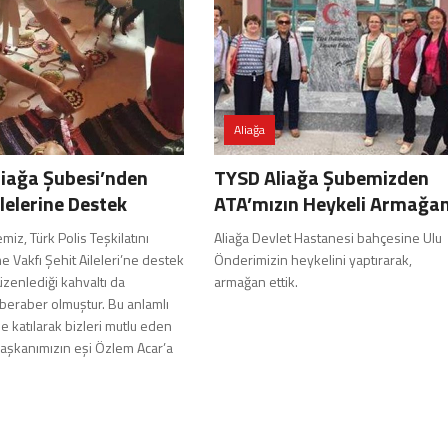
Aliağa
iağa Şubesi’nden
TYSD Aliağa Şubemizden
ilelerine Destek
ATA’mızın Heykeli Armağan
miz, Türk Polis Teşkilatını
Aliağa Devlet Hastanesi bahçesine Ulu
 Vakfı Şehit Aileleri’ne destek
Önderimizin heykelini yaptırarak,
zenlediği kahvaltı da
armağan ettik.
 beraber olmuştur. Bu anlamlı
ze katılarak bizleri mutlu eden
aşkanımızın eşi Özlem Acar’a