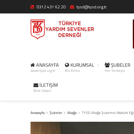
0312 431 62 20
tysd@tysd.org.tr
ANASAYFA
KURUMSAL
ŞUBELER
www.tysd.org.tr
Biz Kimiz
Her Yerdeyiz
İLETİŞİM
Bize Ulaşın
Anasayfa
Şubeler
Aliağa
TYSD Aliağa Şubemiz Atatürk Eğit