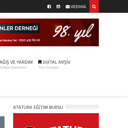
WEBMAİL
AĞIŞ VE YARDIM
DİJİTAL ARŞİV
 Destek Olabilirim?
Tüm Dosyalar
ATATÜRK EĞITIM BURSU