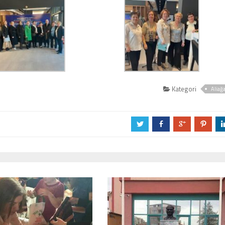
Kategori
Aliağ
a
b
c
d