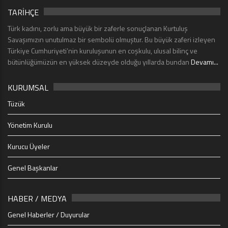
TARİHÇE
Türk kadını, zorlu ama büyük bir zaferle sonuçlanan Kurtuluş
Savaşımızın unutulmaz bir sembolü olmuştur. Bu büyük zaferi izleyen
Türkiye Cumhuriyeti’nin kuruluşunun en coşkulu, ulusal bilinç ve
bütünlüğümüzün en yüksek düzeyde olduğu yıllarda bundan
Devamı...
KURUMSAL
Tüzük
Yönetim Kurulu
Kurucu Üyeler
Genel Başkanlar
HABER / MEDYA
Genel Haberler / Duyurular