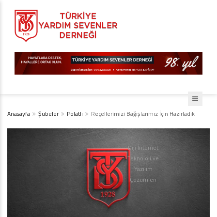
Anasayfa
Şubeler
Polatlı
Reçellerimizi Bağışlarımız İçin Hazırladık
Diji İnternet
Teknoloji ve
Yazılım
Çözümleri