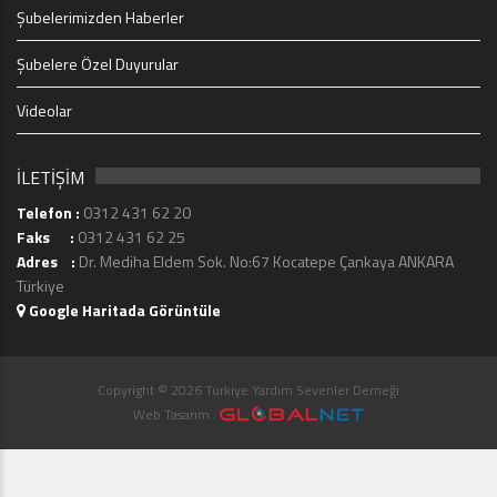
Şubelerimizden Haberler
Şubelere Özel Duyurular
Videolar
İLETİŞİM
Telefon :
0312 431 62 20
Faks :
0312 431 62 25
Adres :
Dr. Mediha Eldem Sok. No:67 Kocatepe Çankaya ANKARA
Türkiye
Google Haritada Görüntüle
Copyright © 2026 Türkiye Yardım Sevenler Derneği
Web Tasarım :