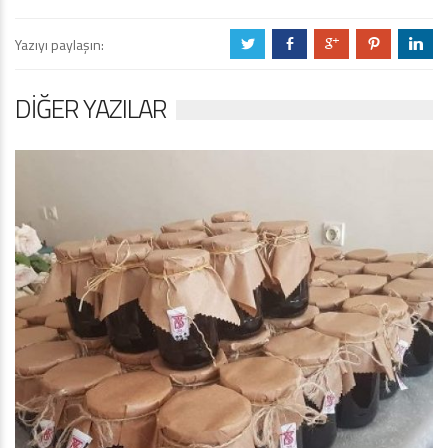
Yazıyı paylaşın:
a
b
c
d
j
DIĞER YAZILAR