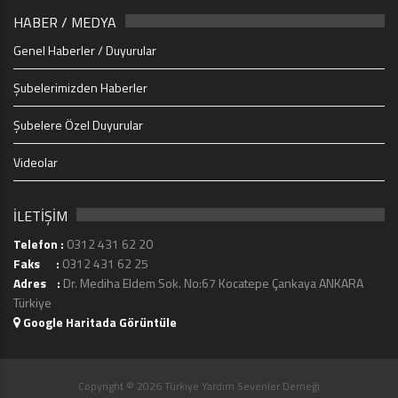
HABER / MEDYA
Genel Haberler / Duyurular
Şubelerimizden Haberler
Şubelere Özel Duyurular
Videolar
İLETİŞİM
Telefon :
0312 431 62 20
Faks :
0312 431 62 25
Adres :
Dr. Mediha Eldem Sok. No:67 Kocatepe Çankaya ANKARA
Türkiye
Google Haritada Görüntüle
Copyright © 2026 Türkiye Yardım Sevenler Derneği