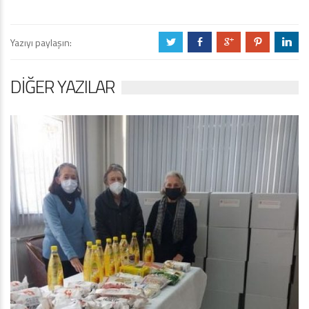
Yazıyı paylaşın:
a
b
c
d
j
DIĞER YAZILAR