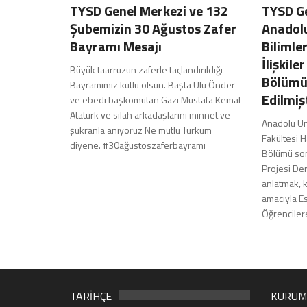
TYSD Genel Merkezi ve 132
TYSD G
Şubemizin 30 Ağustos Zafer
Anadolu
Bayramı Mesajı
Bilimler
İlişkile
Büyük taarruzun zaferle taçlandırıldığı
Bölümü
Bayramımız kutlu olsun. Başta Ulu Önder
Edilmiş
ve ebedi başkomutan Gazi Mustafa Kemal
Atatürk ve silah arkadaşlarını minnet ve
Anadolu Üni
şükranla anıyoruz Ne mutlu Türküm
Fakültesi Ha
diyene. #30ağustoszaferbayramı
Bölümü son 
Projesi De
anlatmak, 
amacıyla Es
Öğrenciler
TARİHÇE
KURUM