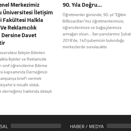
enel Merkezimiz
90. Yıla Doğru…
 Üniversitesi İletişim
Öğretmenler gününde; 90. yıl “Eğitim
i Fakültesi Halkla
Billboardları”mız öğretmenlerimize,
r Ve Reklamcılık
öğrencilerimize ve bağışçılarımıza
 Dersine Davet
armağan olsun… İlan panolarımız Şubat
2018‘de, 140 şubemizin bulunduğu
tir
merkezlerde sunulacaktır.
versitesi İletişim Bilimleri
lkla İlişkiler ve Reklamcılık
sınıf öğrencilerine Bitirme
rsi kapsamında Derneğimizi
kampanya brief’i vermek
kişehir’e misafir olduk.
e derneğimiz hakkında detaylı
SAL
HABER / MEDYA