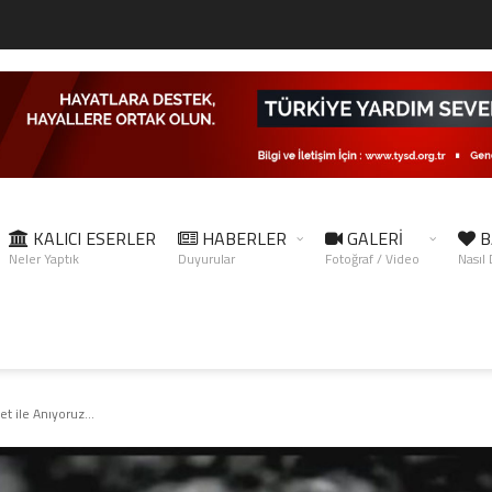
KALICI ESERLER
HABERLER
GALERİ
B
Neler Yaptık
Duyurular
Fotoğraf / Video
Nasıl
et ile Anıyoruz…