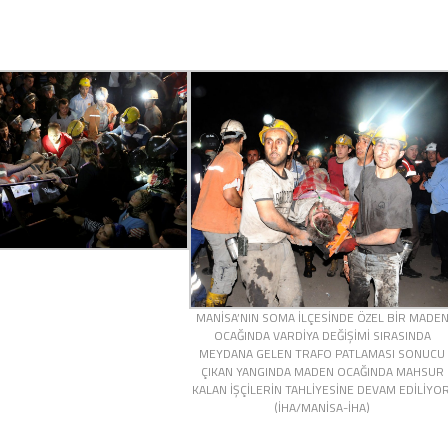
MANİSA’NIN SOMA İLÇESİNDE ÖZEL BİR MADE
OCAĞINDA VARDİYA DEĞİŞİMİ SIRASINDA
MEYDANA GELEN TRAFO PATLAMASI SONUCU
ÇIKAN YANGINDA MADEN OCAĞINDA MAHSUR
KALAN İŞÇİLERİN TAHLİYESİNE DEVAM EDİLİYOR
(İHA/MANİSA-İHA)