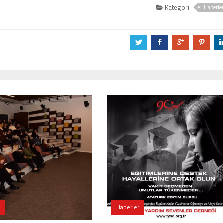
Kategori
Haberle
a
b
c
d
Haberler