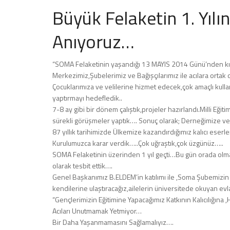
Büyük Felaketin 1. Yılı
Anıyoruz…
“SOMA Felaketinin yaşandığı 13 MAYIS 2014 Günü’nden kıs
Merkezimiz,Şubelerimiz ve Bağışçılarımız ile acılara ortak o
Çocuklarımıza ve velilerine hizmet edecek,çok amaçlı kull
yaptırmayı hedefledik..
7-8 ay gibi bir dönem çalıştık,projeler hazırlandı.Milli Eği
sürekli görüşmeler yaptık…. Sonuç olarak; Derneğimize veri
87 yıllık tarihimizde Ülkemize kazandırdığımız kalıcı eser
Kurulumuzca karar verdik…..Çok uğraştık,çok üzgünüz…..
SOMA Felaketinin üzerinden 1 yıl geçti…Bu gün orada olma
olarak tesbit ettik….
Genel Başkanımız B.ELDEM’in katılımı ile ,Soma Şubemizin ti
kendilerine ulaştıracağız,ailelerin üniversitede okuyan ev
“Gençlerimizin Eğitimine Yapacağımız Katkının Kalıcılığın
Acıları Unutmamak Yetmiyor…
Bir Daha Yaşanmamasını Sağlamalıyız….