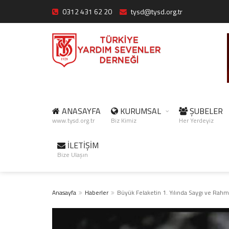
0312 431 62 20
tysd@tysd.org.tr
ANASAYFA
KURUMSAL
ŞUBELER
www.tysd.org.tr
Biz Kimiz
Her Yerdeyiz
İLETİŞİM
Bize Ulaşın
Anasayfa
Haberler
Büyük Felaketin 1. Yılında Saygı ve Rahm