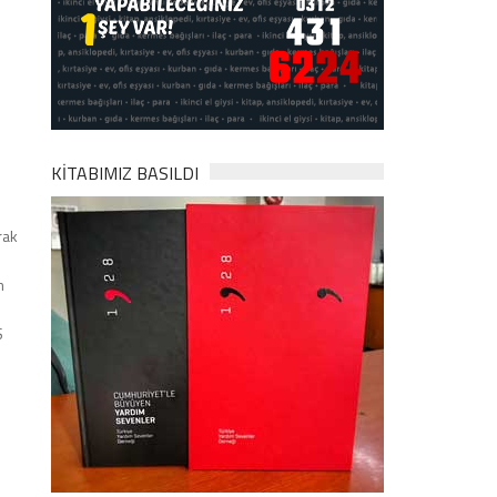
KİTABIMIZ BASILDI
rak
m
S