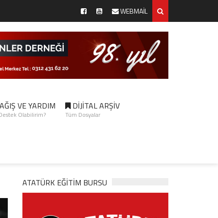
WEBMAİL
AĞIŞ VE YARDIM
DİJİTAL ARŞİV
 Destek Olabilirim?
Tüm Dosyalar
ATATÜRK EĞITIM BURSU