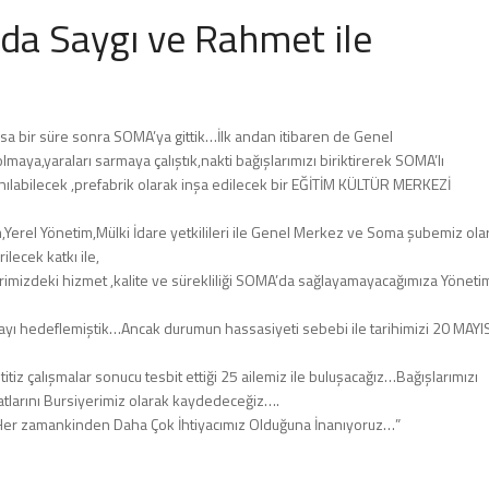
nda Saygı ve Rahmet ile
a bir süre sonra SOMA’ya gittik…İlk andan itibaren de Genel
lmaya,yaraları sarmaya çalıştık,nakti bağışlarımızı biriktirerek SOMA’lı
anılabilecek ,prefabrik olarak inşa edilecek bir EĞİTİM KÜLTÜR MERKEZİ
tim,Yerel Yönetim,Mülki İdare yetkilileri ile Genel Merkez ve Soma şubemiz ola
lecek katkı ile,
lerimizdeki hizmet ,kalite ve sürekliliği SOMA’da sağlayamayacağımıza Yöneti
yı hedeflemiştik…Ancak durumun hassasiyeti sebebi ile tarihimizi 20 MAYI
tiz çalışmalar sonucu tesbit ettiği 25 ailemiz ile buluşacağız…Bağışlarımızı
latlarını Bursiyerimiz olarak kaydedeceğiz….
a ,Her zamankinden Daha Çok İhtiyacımız Olduğuna İnanıyoruz…”