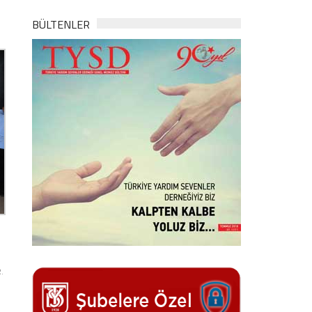
BÜLTENLER
N
.