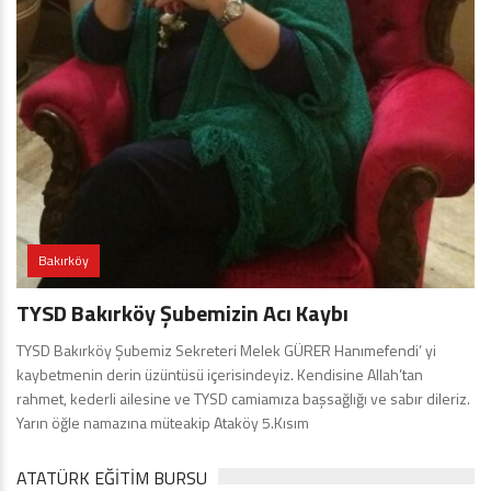
Bakırköy
TYSD Bakırköy Şubemizin Acı Kaybı
TYSD Bakırköy Şubemiz Sekreteri Melek GÜRER Hanımefendi’ yi
kaybetmenin derin üzüntüsü içerisindeyiz. Kendisine Allah’tan
rahmet, kederli ailesine ve TYSD camiamıza başsağlığı ve sabır dileriz.
Yarın öğle namazına müteakip Ataköy 5.Kısım
ATATÜRK EĞITIM BURSU