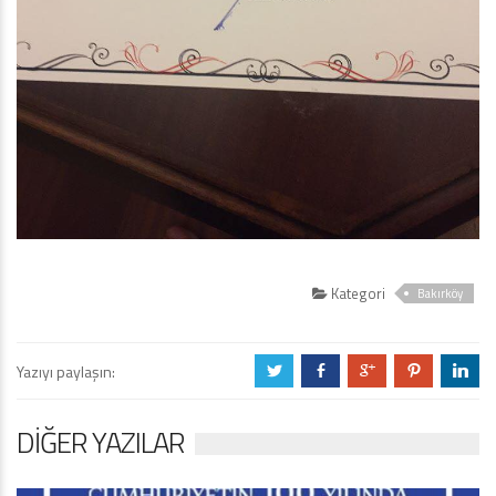
Kategori
Bakırköy
Yazıyı paylaşın:
a
b
c
d
j
DIĞER YAZILAR