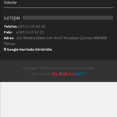
Videolar
İLETİŞİM
Telefon :
0312 431 62 20
Faks :
0312 431 62 25
Adres :
Dr. Mediha Eldem Sok. No:67 Kocatepe Çankaya ANKARA
Türkiye
Google Haritada Görüntüle
Copyright © 2026 Türkiye Yardım Sevenler Derneği
Web Tasarım :