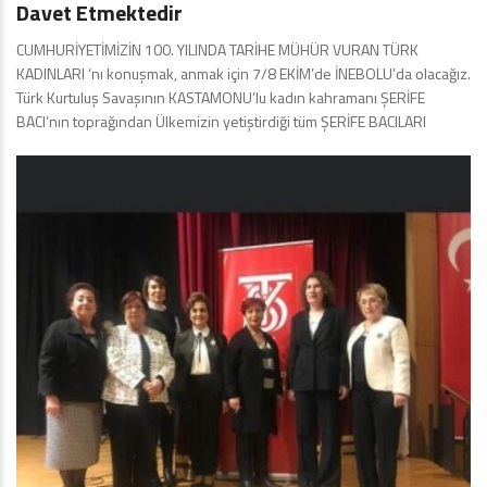
Davet Etmektedir
CUMHURİYETİMİZİN 100. YILINDA TARİHE MÜHÜR VURAN TÜRK
KADINLARI ‘nı konuşmak, anmak için 7/8 EKİM’de İNEBOLU’da olacağız.
Türk Kurtuluş Savaşının KASTAMONU’lu kadın kahramanı ŞERİFE
BACI’nın toprağından Ülkemizin yetiştirdiği tüm ŞERİFE BACILARI