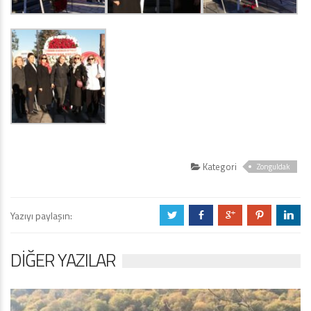
Kategori
Zonguldak
Yazıyı paylaşın:
a
b
c
d
j
DIĞER YAZILAR