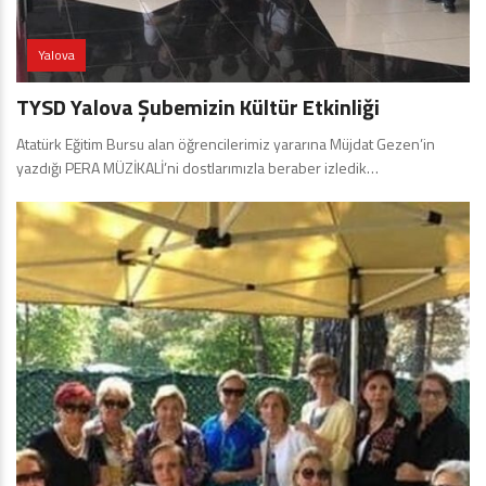
Yalova
TYSD Yalova Şubemizin Kültür Etkinliği
Atatürk Eğitim Bursu alan öğrencilerimiz yararına Müjdat Gezen’in
yazdığı PERA MÜZİKALİ’ni dostlarımızla beraber izledik…