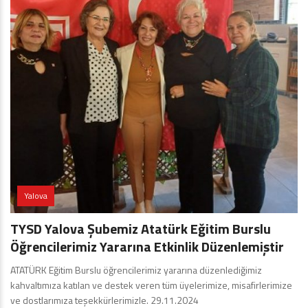
Yalova
TYSD Yalova Şubemiz Atatürk Eğitim Burslu
Öğrencilerimiz Yararına Etkinlik Düzenlemiştir
ATATÜRK Eğitim Burslu öğrencilerimiz yararına düzenlediğimiz
kahvaltımıza katılan ve destek veren tüm üyelerimize, misafirlerimize
ve dostlarımıza teşekkürlerimizle. 29.11.2024