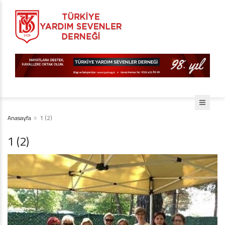
Anasayfa
1 (2)
1 (2)