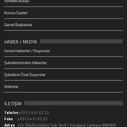
Yönetim Kurulu
Kurucu Üyeler
Genel Başkanlar
HABER / MEDYA
Genel Haberler / Duyurular
Şubelerimizden Haberler
Şubelere Özel Duyurular
Videolar
İLETİŞİM
Telefon :
0312 431 62 20
Faks :
0312 431 62 25
Adres :
Dr. Mediha Eldem Sok. No:67 Kocatepe Çankaya ANKARA