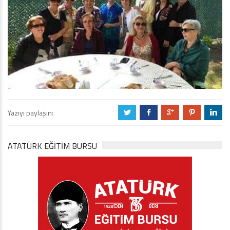
Yazıyı paylaşın:
a
b
c
d
j
ATATÜRK EĞITIM BURSU