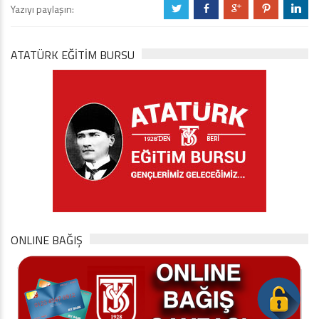
Yazıyı paylaşın:
a
b
c
d
j
ATATÜRK EĞITIM BURSU
ONLINE BAĞIŞ