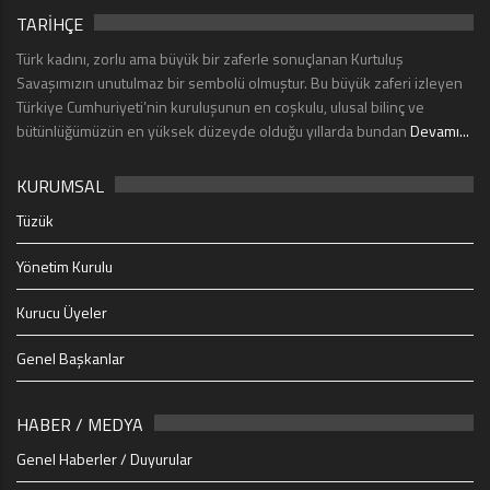
TARİHÇE
Türk kadını, zorlu ama büyük bir zaferle sonuçlanan Kurtuluş
Savaşımızın unutulmaz bir sembolü olmuştur. Bu büyük zaferi izleyen
Türkiye Cumhuriyeti’nin kuruluşunun en coşkulu, ulusal bilinç ve
bütünlüğümüzün en yüksek düzeyde olduğu yıllarda bundan
Devamı...
KURUMSAL
Tüzük
Yönetim Kurulu
Kurucu Üyeler
Genel Başkanlar
HABER / MEDYA
Genel Haberler / Duyurular