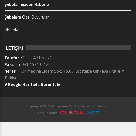
Şubelerimizden Haberler
Şubelere Özel Duyurular
Videolar
İLETİŞİM
Telefon :
0312 431 62 20
Faks :
0312 431 62 25
Adres :
Dr. Mediha Eldem Sok. No:67 Kocatepe Çankaya ANKARA
Türkiye
Google Haritada Görüntüle
Copyright © 2026 Türkiye Yardım Sevenler Derneği
Web Tasarım :