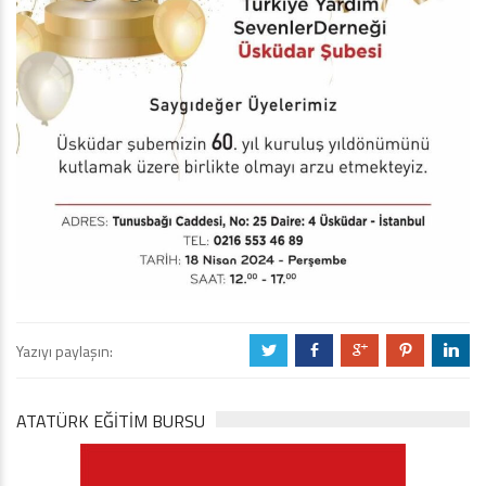
Yazıyı paylaşın:
a
b
c
d
j
ATATÜRK EĞITIM BURSU