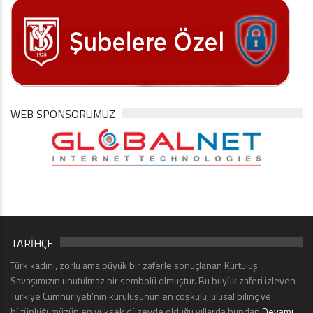
WEB SPONSORUMUZ
TARİHÇE
Türk kadını, zorlu ama büyük bir zaferle sonuçlanan Kurtuluş
Savaşımızın unutulmaz bir sembolü olmuştur. Bu büyük zaferi izleyen
Türkiye Cumhuriyeti’nin kuruluşunun en coşkulu, ulusal bilinç ve
bütünlüğümüzün en yüksek düzeyde olduğu yıllarda bundan
Devamı...