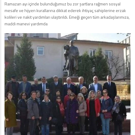
Ramazan ayı içinde bulunduğumuz bu zor şartlara rağmen sosyal
mesafe ve hijyen kurallarına dikkat ederek ihtiyaç sahiplerine erzak
kolileri ve nakit yardımları ulaştırıldı. Emeği geçen tüm arkadaşlarımıza,
maddi manevi yardımda