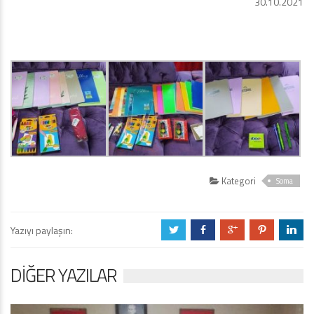
30.10.2021
Kategori
Soma
Yazıyı paylaşın:
a
b
c
d
j
DIĞER YAZILAR