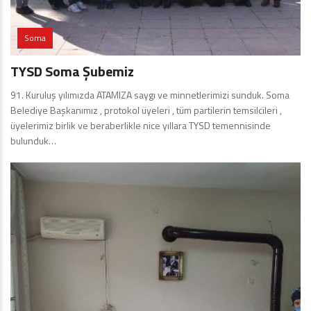
Soma
TYSD Soma Şubemiz
91. Kuruluş yılımızda ATAMIZA saygı ve minnetlerimizi sunduk. Soma
Belediye Başkanımız , protokol üyeleri , tüm partilerin temsilcileri ,
üyelerimiz birlik ve beraberlikle nice yıllara TYSD temennisinde
bulunduk…