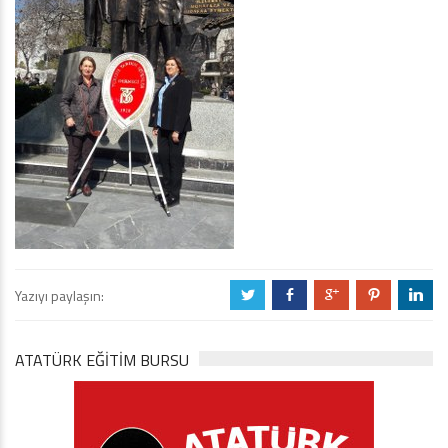
Yazıyı paylaşın:
a
b
c
d
j
ATATÜRK EĞITIM BURSU