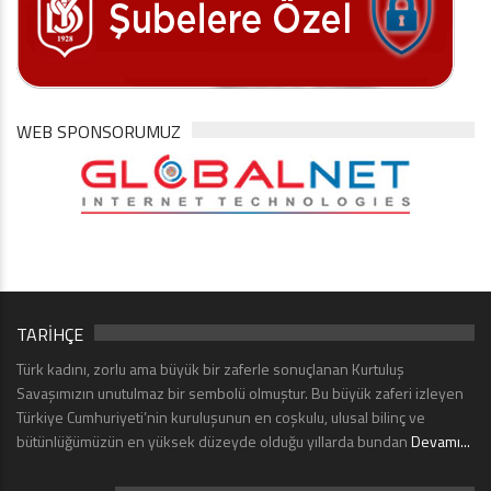
WEB SPONSORUMUZ
TARİHÇE
Türk kadını, zorlu ama büyük bir zaferle sonuçlanan Kurtuluş
Savaşımızın unutulmaz bir sembolü olmuştur. Bu büyük zaferi izleyen
Türkiye Cumhuriyeti’nin kuruluşunun en coşkulu, ulusal bilinç ve
bütünlüğümüzün en yüksek düzeyde olduğu yıllarda bundan
Devamı...