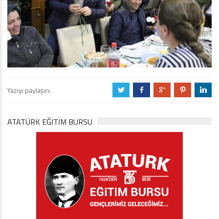
Yazıyı paylaşın:
a
b
c
d
j
ATATÜRK EĞITIM BURSU