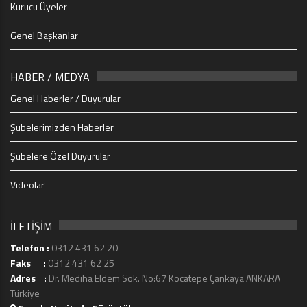
Kurucu Üyeler
Genel Başkanlar
HABER / MEDYA
Genel Haberler / Duyurular
Şubelerimizden Haberler
Şubelere Özel Duyurular
Videolar
İLETİŞİM
Telefon :
0312 431 62 20
Faks :
0312 431 62 25
Adres :
Dr. Mediha Eldem Sok. No:67 Kocatepe Çankaya ANKARA
Türkiye