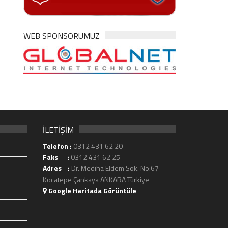
WEB SPONSORUMUZ
İLETİŞİM
Telefon :
0312 431 62 20
Faks :
0312 431 62 25
Adres :
Dr. Mediha Eldem Sok. No:67
Kocatepe Çankaya ANKARA Türkiye
Google Haritada Görüntüle