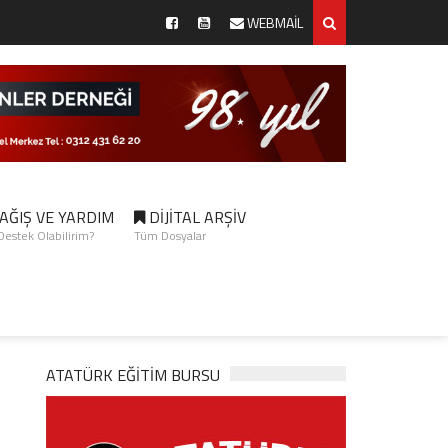
WEBMAİL
AĞIŞ VE YARDIM
DİJİTAL ARŞİV
 Destek Olabilirim?
Tüm Dosyalar
ATATÜRK EĞITIM BURSU