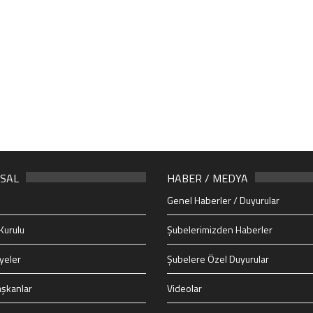
SAL
HABER / MEDYA
Genel Haberler / Duyurular
Kurulu
Şubelerimizden Haberler
yeler
Şubelere Özel Duyurular
şkanlar
Videolar