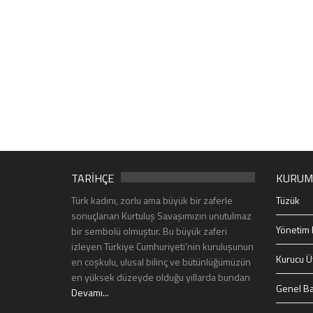
TARİHÇE
KURUM
Türk kadını, zorlu ama büyük bir zaferle
Tüzük
sonuçlanan Kurtuluş Savaşımızın unutulmaz
Yönetim 
bir sembolü olmuştur. Bu büyük zaferi
izleyen Türkiye Cumhuriyeti’nin kuruluşunun
Kurucu Ü
en coşkulu, ulusal bilinç ve bütünlüğümüzün
en yüksek düzeyde olduğu yıllarda bundan
Genel Ba
Devamı...