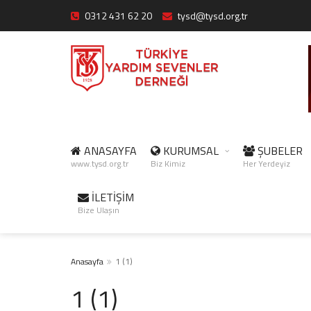
0312 431 62 20
tysd@tysd.org.tr
ANASAYFA
KURUMSAL
ŞUBELER
www.tysd.org.tr
Biz Kimiz
Her Yerdeyiz
İLETİŞİM
Bize Ulaşın
Anasayfa
1 (1)
1 (1)