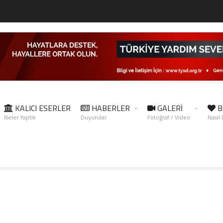
KALICI ESERLER
HABERLER
GALERİ
B
Neler Yaptık
Duyurular
Fotoğraf / Video
Nasıl