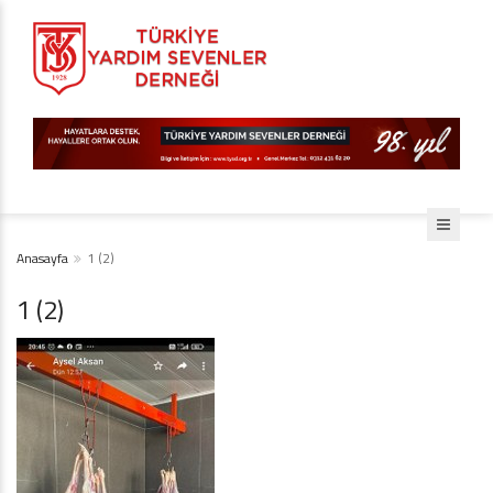
Anasayfa
1 (2)
1 (2)