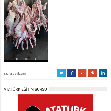
Yazıyı paylaşın:
a
b
c
d
j
ATATÜRK EĞITIM BURSU