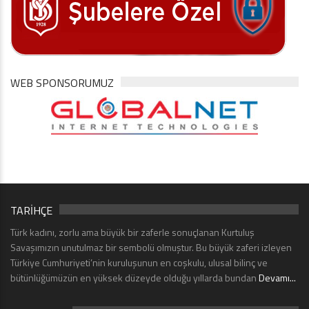
WEB SPONSORUMUZ
TARİHÇE
Türk kadını, zorlu ama büyük bir zaferle sonuçlanan Kurtuluş
Savaşımızın unutulmaz bir sembolü olmuştur. Bu büyük zaferi izleyen
Türkiye Cumhuriyeti’nin kuruluşunun en coşkulu, ulusal bilinç ve
bütünlüğümüzün en yüksek düzeyde olduğu yıllarda bundan
Devamı...