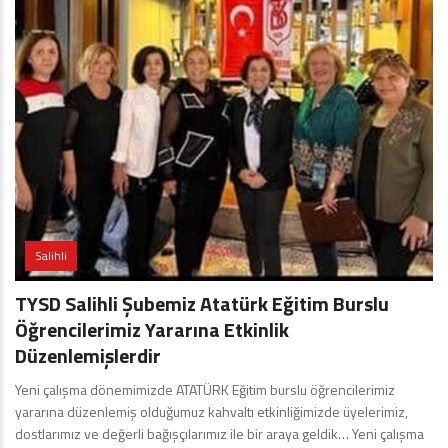
Salihli
TYSD Salihli Şubemiz Atatürk Eğitim Burslu
Öğrencilerimiz Yararına Etkinlik
Düzenlemişlerdir
Yeni çalışma dönemimizde ATATÜRK Eğitim burslu öğrencilerimiz
yararına düzenlemiş olduğumuz kahvaltı etkinliğimizde üyelerimiz,
dostlarımız ve değerli bağışçılarımız ile bir araya geldik… Yeni çalışma