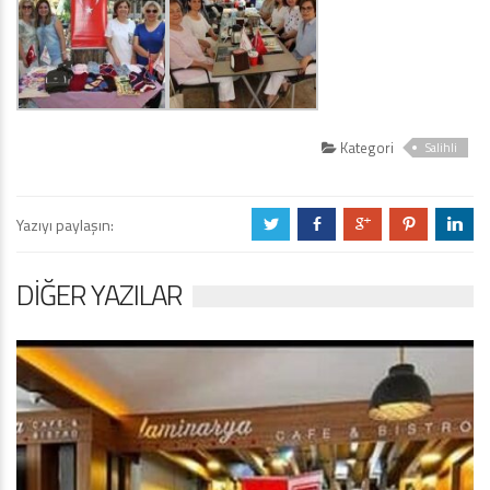
Kategori
Salihli
Yazıyı paylaşın:
a
b
c
d
j
DIĞER YAZILAR