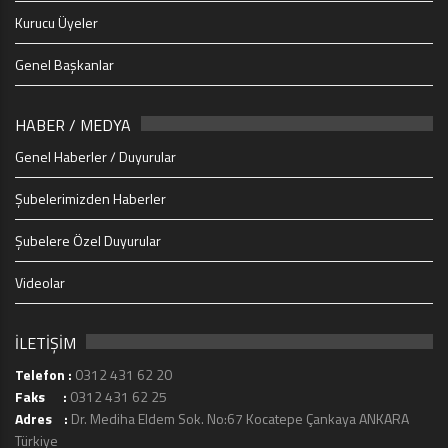
Kurucu Üyeler
Genel Başkanlar
HABER / MEDYA
Genel Haberler / Duyurular
Şubelerimizden Haberler
Şubelere Özel Duyurular
Videolar
İLETİŞİM
Telefon :
0312 431 62 20
Faks :
0312 431 62 25
Adres :
Dr. Mediha Eldem Sok. No:67 Kocatepe Çankaya ANKARA
Türkiye