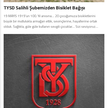
TYSD Salihli Şubemizden Bisiklet Bağışı
19 MAYIS 1919’un 100. Yıl anısına… 20 çocuğumuza bisikletlerini
büyük bir mutlulukla armağan ettik, sevinçlerine, hayallerine ortak
olduk. Sağlıkla, güle güle kullanın sevgili çocuklar… Sizi seviyoruz…