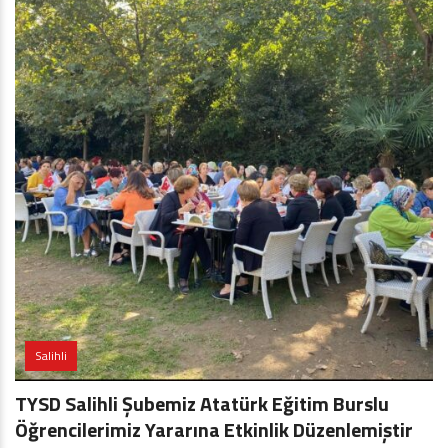
Salihli
TYSD Salihli Şubemiz Atatürk Eğitim Burslu
Öğrencilerimiz Yararına Etkinlik Düzenlemiştir