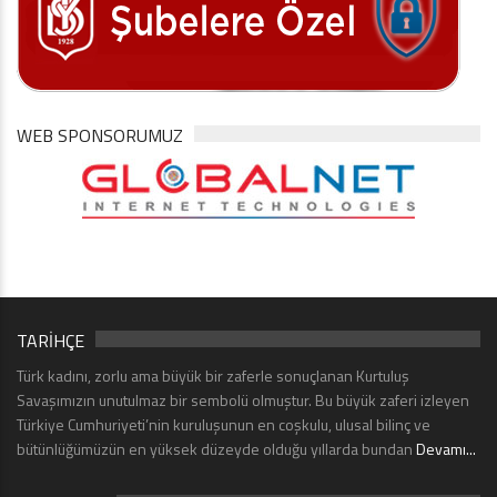
WEB SPONSORUMUZ
TARİHÇE
Türk kadını, zorlu ama büyük bir zaferle sonuçlanan Kurtuluş
Savaşımızın unutulmaz bir sembolü olmuştur. Bu büyük zaferi izleyen
Türkiye Cumhuriyeti’nin kuruluşunun en coşkulu, ulusal bilinç ve
bütünlüğümüzün en yüksek düzeyde olduğu yıllarda bundan
Devamı...