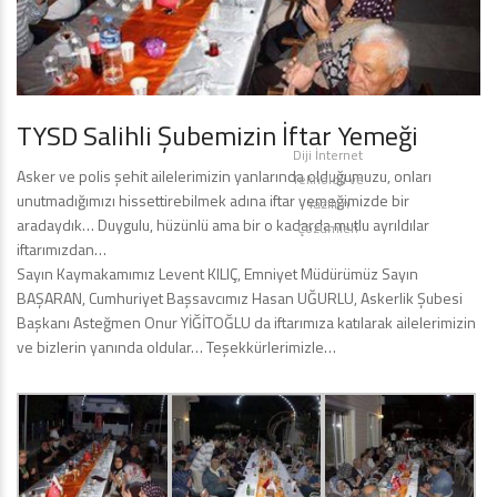
TYSD Salihli Şubemizin İftar Yemeği
Diji İnternet
Asker ve polis şehit ailelerimizin yanlarında olduğumuzu, onları
Teknoloji ve
unutmadığımızı hissettirebilmek adına iftar yemeğimizde bir
Yazılım
aradaydık… Duygulu, hüzünlü ama bir o kadarda mutlu ayrıldılar
Çözümleri
iftarımızdan…
Sayın Kaymakamımız Levent KILIÇ, Emniyet Müdürümüz Sayın
BAŞARAN, Cumhuriyet Başsavcımız Hasan UĞURLU, Askerlik Şubesi
Başkanı Asteğmen Onur YİĞİTOĞLU da iftarımıza katılarak ailelerimizin
ve bizlerin yanında oldular… Teşekkürlerimizle…