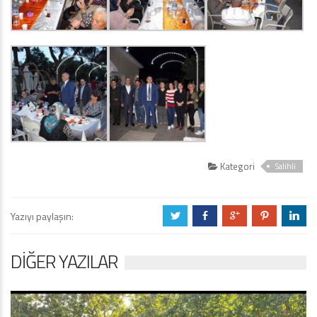
Kategori
Salihli
Yazıyı paylaşın:
a
b
c
d
j
DIĞER YAZILAR