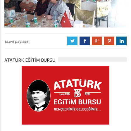
Yazıyı paylaşın:
a
b
c
d
j
ATATÜRK EĞITIM BURSU