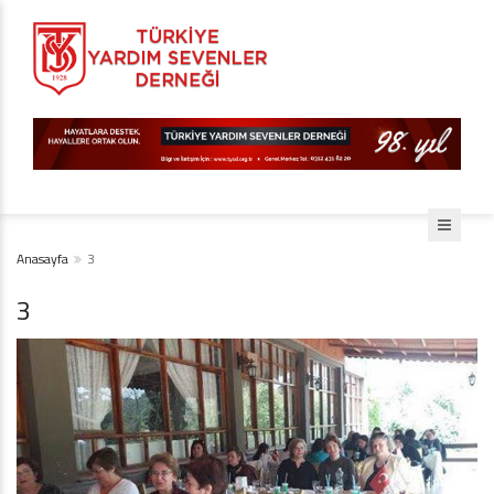
Anasayfa
3
3