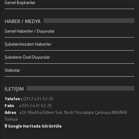
Genel Başkanlar
HABER / MEDYA
Genel Haberler / Duyurular
Şubelerimizden Haberler
Şubelere Özel Duyurular
Videolar
İLETİŞİM
Telefon :
0312 431 62 20
Faks :
0312 431 62 25
Adres :
Dr. Mediha Eldem Sok. No:67 Kocatepe Çankaya ANKARA
Türkiye
Google Haritada Görüntüle