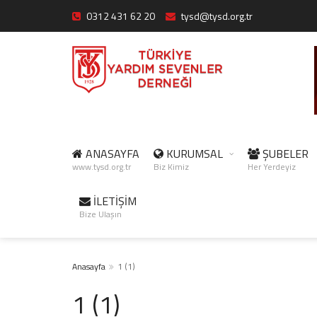
0312 431 62 20
tysd@tysd.org.tr
ANASAYFA
KURUMSAL
ŞUBELER
www.tysd.org.tr
Biz Kimiz
Her Yerdeyiz
İLETİŞİM
Bize Ulaşın
Anasayfa
1 (1)
1 (1)