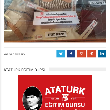
Yazıyı paylaşın:
a
b
c
d
j
ATATÜRK EĞITIM BURSU