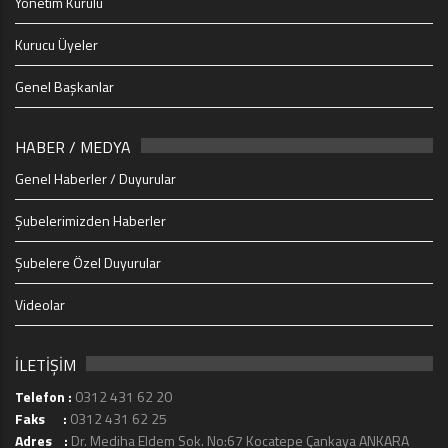
Yönetim Kurulu
Kurucu Üyeler
Genel Başkanlar
HABER / MEDYA
Genel Haberler / Duyurular
Şubelerimizden Haberler
Şubelere Özel Duyurular
Videolar
İLETİŞİM
Telefon :
0312 431 62 20
Faks :
0312 431 62 25
Adres :
Dr. Mediha Eldem Sok. No:67 Kocatepe Çankaya ANKARA