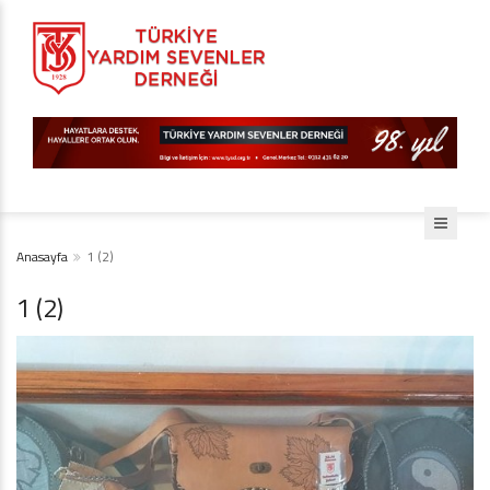
Anasayfa
1 (2)
1 (2)